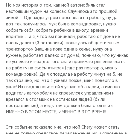
Но моя история о том, как мой автомобиль стал
настоящим чудом на колесах. Случилось это прошлой
зимой… Однажды утром проспала я на работу, ну да…
вот так получилось, муж был в командировке, нужно
собрать себя, собрать ребенка в школу, времени
впритык… а я, чтоб вы понимали, работаю от дома не
очень далеко (3 остановки), пользуюсь общественным
транспортом (машина пока одна в семье, мужу она
нужнее, работает далеко от дома), понимаю, что ну никак
не успеваю из-за долгого сна и принимаю решение ехать
на работу на своём «тигре» (ещё раз повторю, муж в
командировке). Да я опоздала на работу минут на 5, не
так страшно, но, что я узнала позже, меня повергло в
ужас! Из сводок новостей я узнаю об аварии, а именно -
водитель автомобиля не справился с управлением и
врезался в стоявших на остановке людей (были
пострадавшие), а ведь там должна была стоять и я…
ИМЕННО В ЭТОМ МЕСТЕ, ИМЕННО В ЭТО ВРЕМЯ!
Эти событие показало мне, что мой Chery может стать
мне не только средством передвижения, но и спасением в