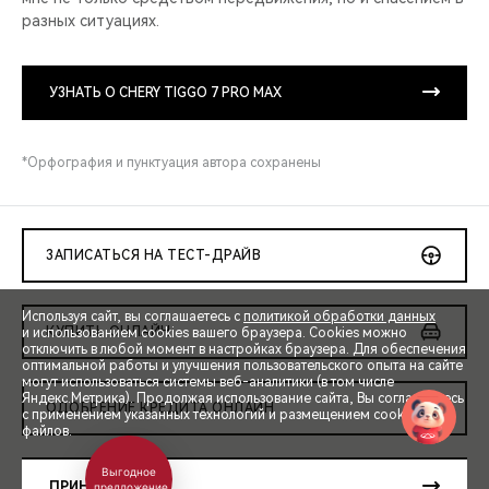
разных ситуациях.
УЗНАТЬ О CHERY TIGGO 7 PRO MAX
*Орфография и пунктуация автора сохранены
ЗАПИСАТЬСЯ НА ТЕСТ-ДРАЙВ
Используя сайт, вы соглашаетесь с
политикой обработки данных
КУПИТЬ ОНЛАЙН
и использованием cookies вашего браузера. Cookies можно
отключить в любой момент в настройках браузера. Для обеспечения
оптимальной работы и улучшения пользовательского опыта на сайте
могут использоваться системы веб-аналитики (в том числе
Яндекс.Метрика). Продолжая использование сайта, Вы соглашаетесь
ОДОБРЕНИЕ КРЕДИТА ОНЛАЙН
с применением указанных технологий и размещением cookie-
файлов.
Выгодное
КОРПОРАТИВНЫЕ ПРОДАЖИ
ПРИНЯТЬ
предложение