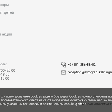
зоры
ля детей
и акции
боты:
+7 (401) 256-58-02
:00-20:00
reception@avtograd-kaliningr
-19:00
-18:00
ых
и использованием cookies вашего браузера. Cookies можно отключить в 
ользовательского опыта на сайте могут использоваться системы веб-аналит
нием указанных технологий и размещением cookie-файлов.
ПРАВОВАЯ ИНФОРМАЦ