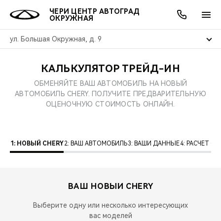
ЧЕРИ ЦЕНТР АВТОГРАД
ОКРУЖНАЯ
ул. Большая Окружная, д. 9
КАЛЬКУЛЯТОР ТРЕЙД-ИН
ОНЛАЙН СЕРВИСЫ
ПОКУПАТЕЛЯМ
ВЛАДЕЛЬЦАМ
О КОМПАНИИ
МИР CHERY
МОДЕЛИ
АКЦИИ
ОБМЕНЯЙТЕ ВАШ АВТОМОБИЛЬ НА НОВЫЙ
АВТОМОБИЛЬ CHERY. ПОЛУЧИТЕ ПРЕДВАРИТЕЛЬНУЮ
ВЫБОР И ПОКУПКА
СЕРВИС
АКСЕССУАРЫ
ВЫГОДЫ И АКЦИИ
ВЫБОР И ПОКУПКА
О НАС
ВСЕ МОДЕЛИ
ОЦЕНОЧНУЮ СТОИМОСТЬ ОНЛАЙН.
КРЕДИТ И СТРАХОВАНИЕ
ЗАПЧАСТИ И АКСЕССУАРЫ
О БРЕНДЕ
КРЕДИТ
МЫ В СОЦСЕТЯХ
КРОССОВЕРЫ
1: НОВЫЙ CHERY
2: ВАШ АВТОМОБИЛЬ
3: ВАШИ ДАННЫЕ
4: РАСЧЕТ 
ПОДДЕРЖКА
CHERY В СОЦСЕТЯХ
СЕДАНЫ
CHERY CONNECT
ЛЮДИ CHERY
ВАШ НОВЫЙ
CHERY
НОВИНКИ
БЛАГОТВОРИТЕЛЬНОСТЬ
Выберите одну или несколько интересующих
вас моделей