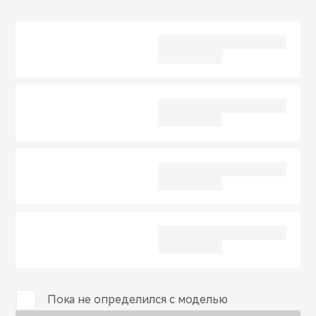
CHERY REMOTE
CHERY И СПОРТ
НАШИ МЕРОПРИЯТИЯ
ВИДЕООБЗОРЫ
CHERY ДЛЯ ДЕТЕЙ
Пока не определился с моделью