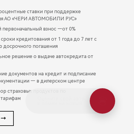
роцентные ставки при поддержке
ля АО «ЧЕРИ АВТОМОБИЛИ РУС»
 первоначальный взнос —от 0%
сроки кредитования от 1 года до 7 лет с
ю досрочного погашения
ное решение о выдаче автокредита от
ие документов на кредит и подписание
кументации — в дилерском центре
р страховых продуктов по
 тарифам
Оцените свой авто
в обмен на новый