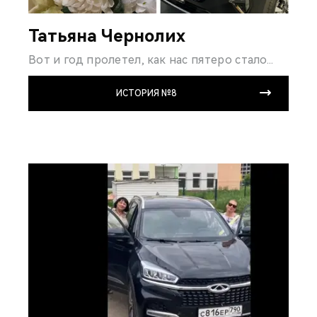
Татьяна Чернолих
Вот и год пролетел, как нас пятеро стало...
ИСТОРИЯ №8