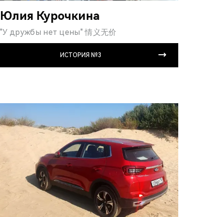
Юлия Курочкина
"У дружбы нет цены" 情义无价
ИСТОРИЯ №3