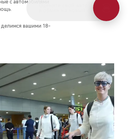
ные с автомобилями
Оцените свой авто
мощь.
в обмен на новый
 делимся вашими 18-