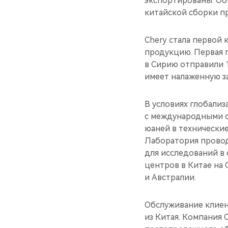
экспортированы. Об
китайской сборки пр
Chery стала первой
продукцию. Первая п
в Сирию отправили 1
имеет налаженную з
В условиях глобали
с международными ст
юаней в технические
Лаборатория провод
для исследований в
центров в Китае на
и Австралии.
Обслуживание клиен
из Китая. Компания 