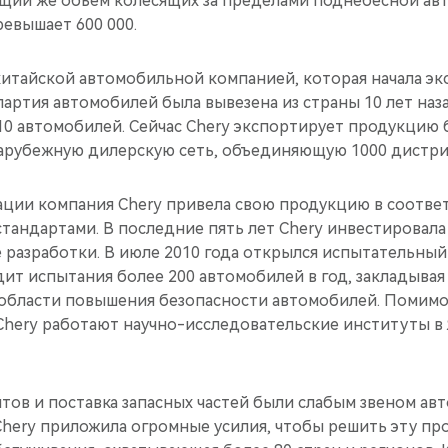
щий же объем колесящих за пределами поднебесной ав
евышает 600 000.
 китайской автомобильной компанией, которая начала э
артия автомобилей была вывезена из страны 10 лет наза
0 автомобилей. Сейчас Chery экспортирует продукцию б
арубежную дилерскую сеть, объединяющую 1000 дистр
зации компания Chery привела свою продукцию в соотве
андартами. В последние пять лет Chery инвестировала 
 разработки. В июле 2010 года открылся испытательный 
ит испытания более 200 автомобилей в год, закладыва
 области повышения безопасности автомобилей. Помимо
 Chery работают научно-исследовательские институты в
тов и поставка запасных частей были слабым звеном а
Chery приложила огромные усилия, чтобы решить эту про