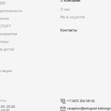
О компании
ERY
О нас
орительность
Мы в соцсетях
emote
 СПОРТ
Контакты
роприятия
зоры
ля детей
и акции
боты:
+7 (401) 256-58-02
:00-20:00
reception@avtograd-kaliningr
-19:00