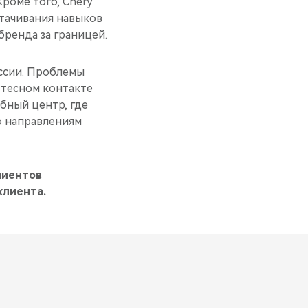
роме того, Chery
тачивания навыков
ренда за границей.
ссии. Проблемы
 тесном контакте
ебный центр, где
о направлениям
лиентов
клиента.