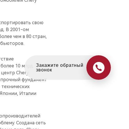
томобилей Chery
кспортировать свою
д. В 2001-ом
олее чем в 80 стран,
ибьюторов.
тствие
Оцените свой авто
более 10 млрд.
в обмен на новый
центр Chery.
я прочный фундамент
 технических
 Японии, Италии
втопроизводителей
блему. Создана сеть