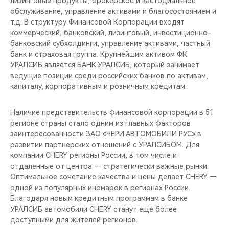
лизинговые продукты, брокерское и кастодиальное
CHERY REMOTE
обслуживание, управление активами и благосостоянием и
т.д. В структуру Финансовой Корпорации входят
CHERY И СПОРТ
коммерческий, банковский, лизинговый, инвестиционно-
банковский субхолдинги, управление активами, частный
НАШИ МЕРОПРИЯТИЯ
банк и страховая группа. Крупнейшим активом ФК
УРАЛСИБ является БАНК УРАЛСИБ, который занимает
ведущие позиции среди российских банков по активам,
ВИДЕООБЗОРЫ
капиталу, корпоративным и розничным кредитам.
CHERY ДЛЯ ДЕТЕЙ
Наличие представительств финансовой корпорации в 51
регионе страны стало одним из главных факторов
заинтересованности ЗАО «ЧЕРИ АВТОМОБИЛИ РУС» в
развитии партнерских отношений с УРАЛСИБОМ. Для
компании CHERY регионы России, в том числе и
отдаленные от центра — стратегически важные рынки.
Оптимальное сочетание качества и цены делает CHERY —
одной из популярных иномарок в регионах России.
Благодаря новым кредитным программам в банке
УРАЛСИБ автомобили CHERY станут еще более
доступными для жителей регионов.