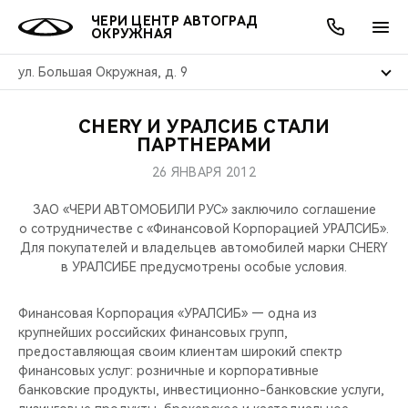
ЧЕРИ ЦЕНТР АВТОГРАД
ОКРУЖНАЯ
ул. Большая Окружная, д. 9
CHERY И УРАЛСИБ СТАЛИ
ОНЛАЙН СЕРВИСЫ
ПОКУПАТЕЛЯМ
ВЛАДЕЛЬЦАМ
О КОМПАНИИ
МИР CHERY
МОДЕЛИ
АКЦИИ
ПАРТНЕРАМИ
26 ЯНВАРЯ 2012
ВЫБОР И ПОКУПКА
СЕРВИС
АКСЕССУАРЫ
ВЫГОДЫ И АКЦИИ
ВЫБОР И ПОКУПКА
О НАС
ВСЕ МОДЕЛИ
ЗАО «ЧЕРИ АВТОМОБИЛИ РУС» заключило соглашение
КРЕДИТ И СТРАХОВАНИЕ
ЗАПЧАСТИ И АКСЕССУАРЫ
О БРЕНДЕ
КРЕДИТ
МЫ В СОЦСЕТЯХ
о сотрудничестве с «Финансовой Корпорацией УРАЛСИБ».
КРОССОВЕРЫ
Для покупателей и владельцев автомобилей марки CHERY
в УРАЛСИБЕ предусмотрены особые условия.
ПОДДЕРЖКА
CHERY В СОЦСЕТЯХ
СЕДАНЫ
Финансовая Корпорация «УРАЛСИБ» — одна из
CHERY CONNECT
ЛЮДИ CHERY
крупнейших российских финансовых групп,
НОВИНКИ
предоставляющая своим клиентам широкий спектр
БЛАГОТВОРИТЕЛЬНОСТЬ
финансовых услуг: розничные и корпоративные
банковские продукты, инвестиционно-банковские услуги,