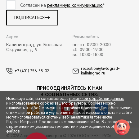
Согласен на
рекламную коммуникацию
*
ПОДПИСАТЬСЯ
Адрес:
Режим работы:
Калининград, ул. Большая
пн-пт: 09:00-20:00
Окружная, д. 9
сб: 09:00-19:00
вс: 10:00-18:00
reception@avtograd-
+7 (401) 256-58-02
kaliningrad.ru
ПРИСОЕДИНЯЙТЕСЬ К НАМ
В СОЦИАЛЬНЫХ СЕТЯХ:
Используя сайт, вы соглашаетесь с
политикой обработки данных
и использованием cookies вашего браузера. Cookies можно
отключить в любой момент в настройках браузера. Для обеспечения
оптимальной работы и улучшения пользовательского опыта на сайте
могут использоваться системы веб-аналитики (в том числе
СПЕЦПРЕДЛОЖЕНИЯ
Яндекс.Метрика). Продолжая использование сайта, Вы соглашаетесь
с применением указанных технологий и размещением cookie-
файлов.
© 2026 Автоград Калининград
© 2026 ООО «ТЕНЕТ РУС»
ЗАПИСЬ НА ТЕСТ-ДРАЙВ