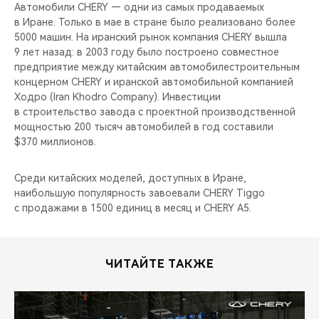
CHERY REMOTE
Автомобили CHERY — одни из самых продаваемых
в Иране. Только в мае в стране было реализовано более
5000 машин. На иранский рынок компания CHERY вышла
CHERY И СПОРТ
9 лет назад: в 2003 году было построено совместное
предприятие между китайским автомобилестроительным
НАШИ МЕРОПРИЯТИЯ
концерном CHERY и иранской автомобильной компанией
Ходро (Iran Khodro Company). Инвестиции
ВИДЕООБЗОРЫ
в строительство завода с проектной производственной
мощностью 200 тысяч автомобилей в год составили
$370 миллионов.
CHERY ДЛЯ ДЕТЕЙ
Среди китайских моделей, доступных в Иране,
наибольшую популярность завоевали CHERY Tiggo
с продажами в 1500 единиц в месяц и CHERY A5.
ЧИТАЙТЕ ТАКЖЕ