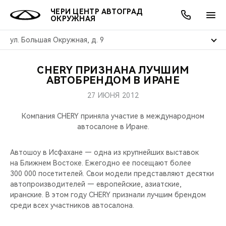
ЧЕРИ ЦЕНТР АВТОГРАД
ОКРУЖНАЯ
ул. Большая Окружная, д. 9
CHERY ПРИЗНАНА ЛУЧШИМ
ОНЛАЙН СЕРВИСЫ
ПОКУПАТЕЛЯМ
ВЛАДЕЛЬЦАМ
О КОМПАНИИ
МИР CHERY
МОДЕЛИ
АКЦИИ
АВТОБРЕНДОМ В ИРАНЕ
27 ИЮНЯ 2012
ВЫБОР И ПОКУПКА
СЕРВИС
АКСЕССУАРЫ
ВЫГОДЫ И АКЦИИ
ВЫБОР И ПОКУПКА
О НАС
ВСЕ МОДЕЛИ
Компания CHERY приняла участие в международном
КРЕДИТ И СТРАХОВАНИЕ
ЗАПЧАСТИ И АКСЕССУАРЫ
О БРЕНДЕ
КРЕДИТ
МЫ В СОЦСЕТЯХ
автосалоне в Иране.
КРОССОВЕРЫ
ПОДДЕРЖКА
CHERY В СОЦСЕТЯХ
Автошоу в Исфахане — одна из крупнейших выставок
СЕДАНЫ
на Ближнем Востоке. Ежегодно ее посещают более
300 000 посетителей. Свои модели представляют десятки
CHERY CONNECT
ЛЮДИ CHERY
автопроизводителей — европейские, азиатские,
НОВИНКИ
иранские. В этом году CHERY признали лучшим брендом
БЛАГОТВОРИТЕЛЬНОСТЬ
среди всех участников автосалона.