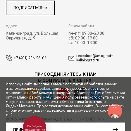
ПОДПИСАТЬСЯ
Адрес:
Режим работы:
Калининград, ул. Большая
пн-пт: 09:00-20:00
Окружная, д. 9
сб: 09:00-19:00
вс: 10:00-18:00
reception@avtograd-
+7 (401) 256-58-02
kaliningrad.ru
ПРИСОЕДИНЯЙТЕСЬ К НАМ
В СОЦИАЛЬНЫХ СЕТЯХ:
Используя сайт, вы соглашаетесь с
политикой обработки данных
и использованием cookies вашего браузера. Cookies можно
отключить в любой момент в настройках браузера. Для обеспечения
оптимальной работы и улучшения пользовательского опыта на сайте
могут использоваться системы веб-аналитики (в том числе
СПЕЦПРЕДЛОЖЕНИЯ
Яндекс.Метрика). Продолжая использование сайта, Вы соглашаетесь
с применением указанных технологий и размещением cookie-
файлов.
© 2026 Автоград Калининград
© 2026 ООО «ТЕНЕТ РУС»
ЗАПИСЬ НА ТЕСТ-ДРАЙВ
Выгодное
ПРАВОВАЯ ИНФОРМАЦИЯ
КОНТАКТЫ
КЛИЕНТСКАЯ ПОДДЕРЖКА
ПРИНЯТЬ
предложение