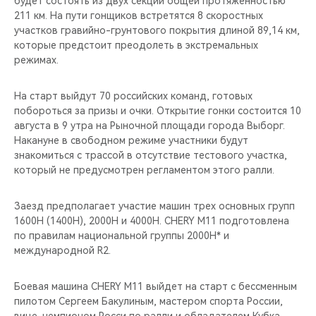
будет состоять из двух секций общей протяженностью
CHERY REMOTE
211 км. На пути гонщиков встретятся 8 скоростных
участков гравийно-грунтового покрытия длиной 89,14 км,
CHERY И СПОРТ
которые предстоит преодолеть в экстремальных
режимах.
НАШИ МЕРОПРИЯТИЯ
На старт выйдут 70 российских команд, готовых
ВИДЕООБЗОРЫ
побороться за призы и очки. Открытие гонки состоится 10
августа в 9 утра на Рыночной площади города Выборг.
Накануне в свободном режиме участники будут
CHERY ДЛЯ ДЕТЕЙ
знакомиться с трассой в отсутствие тестового участка,
который не предусмотрен регламентом этого ралли.
Заезд предполагает участие машин трех основных групп
1600Н (1400Н), 2000Н и 4000Н. CHERY M11 подготовлена
по правилам национальной группы 2000Н* и
международной R2.
Боевая машина CHERY M11 выйдет на старт с бессменным
пилотом Сергеем Бакулиным, мастером спорта России,