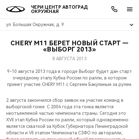
ЧЕРИ ЦЕНТР АВТОГРАД
ОКРУЖНАЯ
ул. Большая Окружная, д. 9
CHERY M11 БЕРЕТ НОВЫЙ СТАРТ —
ОНЛАЙН СЕРВИСЫ
ПОКУПАТЕЛЯМ
ВЛАДЕЛЬЦАМ
О КОМПАНИИ
МИР CHERY
МОДЕЛИ
АКЦИИ
«ВЫБОРГ 2013»
8 АВГУСТА 2013
ВЫБОР И ПОКУПКА
СЕРВИС
АКСЕССУАРЫ
ВЫГОДЫ И АКЦИИ
ВЫБОР И ПОКУПКА
О НАС
ВСЕ МОДЕЛИ
9-10 августа 2013 года в городе Выборг будет дан старт
КРЕДИТ И СТРАХОВАНИЕ
ЗАПЧАСТИ И АКСЕССУАРЫ
О БРЕНДЕ
КРЕДИТ
МЫ В СОЦСЕТЯХ
очередному этапу Кубка России по ралли, в котором
КРОССОВЕРЫ
примет участие CHERY М11 с Сергеем Бакулиным за рулем.
ПОДДЕРЖКА
CHERY В СОЦСЕТЯХ
СЕДАНЫ
2 августа закончился сбор заявок на участие команд в
выборгской гонке. С 2004 года эта гонка является
CHERY CONNECT
ЛЮДИ CHERY
неотъемлемой частью чемпионата страны. Сегодня это
НОВИНКИ
XVII этап Кубка России по ралли, который одновременно
БЛАГОТВОРИТЕЛЬНОСТЬ
является схваткой за Кубок Губернатора Ленинградской
области и VII этапом Чемпионата СЗФО по авторалли,