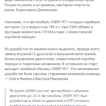
вице-чемпионом Росси по ралли и обладателем Кубка
России по ралли, и штурманом, мастером спорта по
ралли, Бориславом Демчинским.
Напомним, что автомобиль CHERY M11 оснащен серийным
мотором 1,6 л мощностью 185 л.с. (при 9200 об/мин) и
крутящим моментом в 170 Нм в паре с секвентальной
коробкой передач.
Из доработок по машине можно выделить, прежде всего,
замену впускной (4 дросселя) и выпускной магистралей,
блока управления двигателем, секвентальной коробки
передач и тормозных механизмов. В остальном на старт
выходит серийный образец CHERY M11. Эти минимальные
доработки были сделаны стараниями механиков команды
— Олега Минина и Виктора Максимова.
*В группе 2000Н состоят автомобили с объемом
двигателя до 2.0 л. Автомобиль CHERY M11 был
доработан в области двигателя и КПП согласно
требованиям по подготовке раллийных машин,