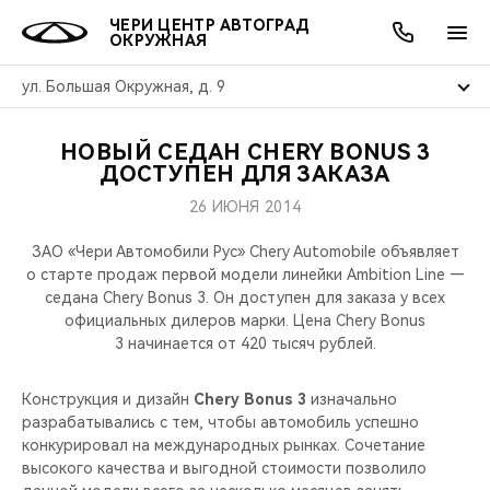
ЧЕРИ ЦЕНТР АВТОГРАД
ОКРУЖНАЯ
ул. Большая Окружная, д. 9
НОВЫЙ СЕДАН CHERY BONUS 3
ОНЛАЙН СЕРВИСЫ
ПОКУПАТЕЛЯМ
ВЛАДЕЛЬЦАМ
О КОМПАНИИ
МИР CHERY
МОДЕЛИ
АКЦИИ
ДОСТУПЕН ДЛЯ ЗАКАЗА
26 ИЮНЯ 2014
ВЫБОР И ПОКУПКА
СЕРВИС
АКСЕССУАРЫ
ВЫГОДЫ И АКЦИИ
ВЫБОР И ПОКУПКА
О НАС
ВСЕ МОДЕЛИ
ЗАО «Чери Автомобили Рус» Chery Automobile объявляет
КРЕДИТ И СТРАХОВАНИЕ
ЗАПЧАСТИ И АКСЕССУАРЫ
О БРЕНДЕ
КРЕДИТ
МЫ В СОЦСЕТЯХ
о старте продаж первой модели линейки Ambition Line —
КРОССОВЕРЫ
седана Chery Bonus 3. Он доступен для заказа у всех
официальных дилеров марки. Цена Chery Bonus
ПОДДЕРЖКА
CHERY В СОЦСЕТЯХ
3 начинается от 420 тысяч рублей.
СЕДАНЫ
CHERY CONNECT
ЛЮДИ CHERY
Конструкция и дизайн
Chery Bonus 3
изначально
НОВИНКИ
разрабатывались с тем, чтобы автомобиль успешно
БЛАГОТВОРИТЕЛЬНОСТЬ
конкурировал на международных рынках. Сочетание
высокого качества и выгодной стоимости позволило