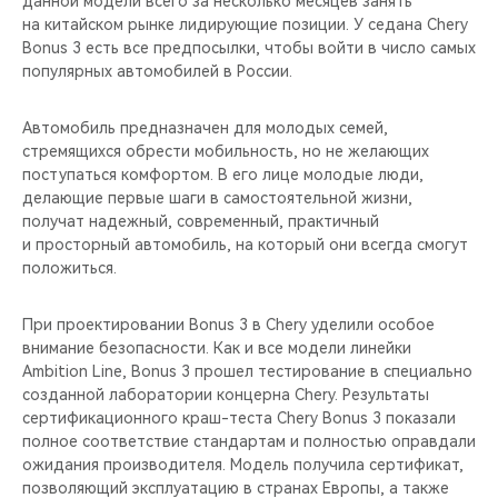
данной модели всего за несколько месяцев занять
CHERY REMOTE
на китайском рынке лидирующие позиции. У седана Chery
Bonus 3 есть все предпосылки, чтобы войти в число самых
CHERY И СПОРТ
популярных автомобилей в России.
НАШИ МЕРОПРИЯТИЯ
Автомобиль предназначен для молодых семей,
стремящихся обрести мобильность, но не желающих
ВИДЕООБЗОРЫ
поступаться комфортом. В его лице молодые люди,
делающие первые шаги в самостоятельной жизни,
получат надежный, современный, практичный
CHERY ДЛЯ ДЕТЕЙ
и просторный автомобиль, на который они всегда смогут
положиться.
При проектировании Bonus 3 в Chery уделили особое
внимание безопасности. Как и все модели линейки
Ambition Line, Bonus 3 прошел тестирование в специально
созданной лаборатории концерна Chery. Результаты
сертификационного краш-теста Chery Bonus 3 показали
полное соответствие стандартам и полностью оправдали
ожидания производителя. Модель получила сертификат,
позволяющий эксплуатацию в странах Европы, а также