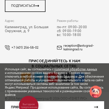
ПОДПИСАТЬСЯ
Адрес:
Режим работы:
Калининград, ул. Большая
пн-пт: 09:00-20:00
Окружная, д. 9
сб: 09:00-19:00
вс: 10:00-18:00
reception@avtograd-
+7 (401) 256-58-02
kaliningrad.ru
ПРИСОЕДИНЯЙТЕСЬ К НАМ
В СОЦИАЛЬНЫХ СЕТЯХ:
Используя сайт, вы соглашаетесь с
политикой обработки данных
и использованием cookies вашего браузера. Cookies можно
отключить в любой момент в настройках браузера. Для обеспечения
оптимальной работы и улучшения пользовательского опыта на сайте
могут использоваться системы веб-аналитики (в том числе
СПЕЦПРЕДЛОЖЕНИЯ
Яндекс.Метрика). Продолжая использование сайта, Вы соглашаетесь
с применением указанных технологий и размещением cookie-
файлов.
© 2026 Автоград Калининград
© 2026 ООО «ТЕНЕТ РУС»
ЗАПИСЬ НА ТЕСТ-ДРАЙВ
Выгодное
ПРАВОВАЯ ИНФОРМАЦИЯ
КОНТАКТЫ
КЛИЕНТСКАЯ ПОДДЕРЖКА
ПРИНЯТЬ
предложение