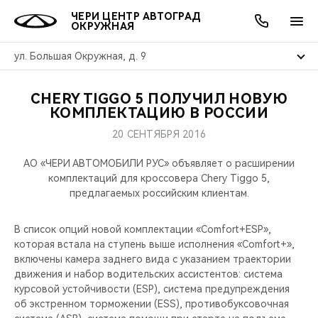
ЧЕРИ ЦЕНТР АВТОГРАД
ОКРУЖНАЯ
ул. Большая Окружная, д. 9
CHERY TIGGO 5 ПОЛУЧИЛ НОВУЮ
ОНЛАЙН СЕРВИСЫ
ПОКУПАТЕЛЯМ
ВЛАДЕЛЬЦАМ
О КОМПАНИИ
МИР CHERY
МОДЕЛИ
АКЦИИ
КОМПЛЕКТАЦИЮ В РОССИИ
20 СЕНТЯБРЯ 2016
ВЫБОР И ПОКУПКА
СЕРВИС
АКСЕССУАРЫ
ВЫГОДЫ И АКЦИИ
ВЫБОР И ПОКУПКА
О НАС
ВСЕ МОДЕЛИ
АО «ЧЕРИ АВТОМОБИЛИ РУС» объявляет о расширении
КРЕДИТ И СТРАХОВАНИЕ
ЗАПЧАСТИ И АКСЕССУАРЫ
О БРЕНДЕ
КРЕДИТ
МЫ В СОЦСЕТЯХ
комплектаций для кроссовера Chery Tiggo 5,
КРОССОВЕРЫ
предлагаемых российским клиентам.
ПОДДЕРЖКА
CHERY В СОЦСЕТЯХ
СЕДАНЫ
В список опций новой комплектации «Comfort+ESP»,
которая встала на ступень выше исполнения «Comfort+»,
CHERY CONNECT
ЛЮДИ CHERY
включены камера заднего вида с указанием траектории
НОВИНКИ
движения и набор водительских ассистентов: cистема
БЛАГОТВОРИТЕЛЬНОСТЬ
курсовой устойчивости (ESP), система предупреждения
об экстренном торможении (ESS), противобуксовочная