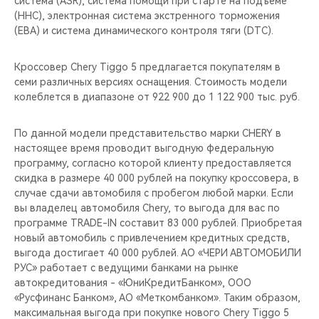
система (ASR), cистема помощи при старте на подъеме
CHERY REMOTE
(HHC), электронная система экстренного торможения
(EBA) и система динамического контроля тяги (DTC).
CHERY И СПОРТ
Кроссовер Chery Tiggo 5 предлагается покупателям в
НАШИ МЕРОПРИЯТИЯ
семи различных версиях оснащения. Стоимость модели
колеблется в диапазоне от 922 900 до 1 122 900 тыс. руб.
ВИДЕООБЗОРЫ
По данной модели представительство марки CHERY в
CHERY ДЛЯ ДЕТЕЙ
настоящее время проводит выгодную федеральную
программу, согласно которой клиенту предоставляется
скидка в размере 40 000 рублей на покупку кроссовера, в
случае сдачи автомобиля с пробегом любой марки. Если
вы владелец автомобиля Chery, то выгода для вас по
программе TRADE-IN составит 83 000 рублей. Приобретая
новый автомобиль с привлечением кредитных средств,
выгода достигает 40 000 рублей. АО «ЧЕРИ АВТОМОБИЛИ
РУС» работает с ведущими банками на рынке
автокредитования - «ЮниКредитБанком», ООО
«Русфинанс Банком», АО «Меткомбанком». Таким образом,
максимальная выгода при покупке нового Chery Tiggo 5