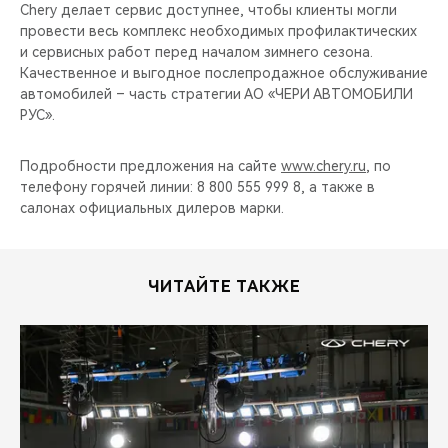
CHERY REMOTE
Chery делает сервис доступнее, чтобы клиенты могли
провести весь комплекс необходимых профилактических
и сервисных работ перед началом зимнего сезона.
CHERY И СПОРТ
Качественное и выгодное послепродажное обслуживание
автомобилей – часть стратегии АО «ЧЕРИ АВТОМОБИЛИ
НАШИ МЕРОПРИЯТИЯ
РУС».
ВИДЕООБЗОРЫ
Подробности предложения на сайте
www.chery.ru
, по
телефону горячей линии: 8 800 555 999 8, а также в
CHERY ДЛЯ ДЕТЕЙ
салонах официальных дилеров марки.
ЧИТАЙТЕ ТАКЖЕ