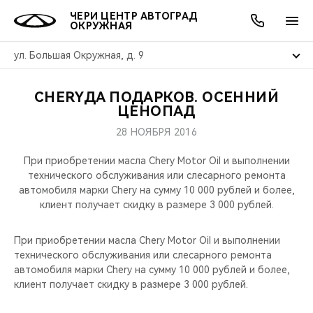
ЧЕРИ ЦЕНТР АВТОГРАД
ОКРУЖНАЯ
ул. Большая Окружная, д. 9
CHERYДА ПОДАРКОВ. ОСЕННИЙ
ОНЛАЙН СЕРВИСЫ
ПОКУПАТЕЛЯМ
ВЛАДЕЛЬЦАМ
О КОМПАНИИ
МИР CHERY
МОДЕЛИ
АКЦИИ
ЦЕНОПАД
28 НОЯБРЯ 2016
ВЫБОР И ПОКУПКА
СЕРВИС
АКСЕССУАРЫ
ВЫГОДЫ И АКЦИИ
ВЫБОР И ПОКУПКА
О НАС
ВСЕ МОДЕЛИ
При приобретении масла Chery Motor Oil и выполнении
КРЕДИТ И СТРАХОВАНИЕ
ЗАПЧАСТИ И АКСЕССУАРЫ
О БРЕНДЕ
КРЕДИТ
МЫ В СОЦСЕТЯХ
технического обслуживания или слесарного ремонта
КРОССОВЕРЫ
автомобиля марки Chery на сумму 10 000 рублей и более,
клиент получает скидку в размере 3 000 рублей.
ПОДДЕРЖКА
CHERY В СОЦСЕТЯХ
СЕДАНЫ
При приобретении масла Chery Motor Oil и выполнении
CHERY CONNECT
ЛЮДИ CHERY
технического обслуживания или слесарного ремонта
НОВИНКИ
автомобиля марки Chery на сумму 10 000 рублей и более,
БЛАГОТВОРИТЕЛЬНОСТЬ
клиент получает скидку в размере 3 000 рублей.