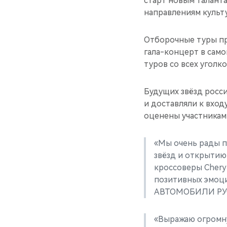
старт новым талант
направлениям культу
Отборочные туры пр
гала-концерт в сам
туров со всех уголко
Будущих звёзд росси
и доставляли к вхо
оценены участникам
«Мы очень рады 
звёзд и открытию
кроссоверы Chery
позитивных эмоц
АВТОМОБИЛИ РУС»
«Выражаю огромн