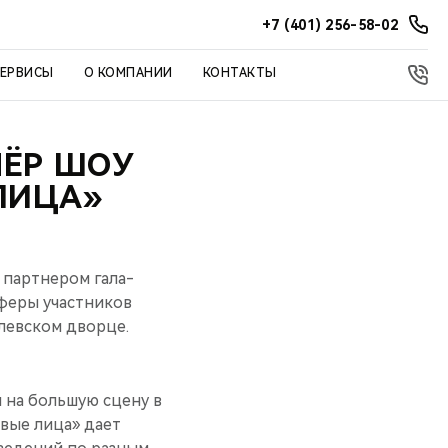
+7 (401) 256-58-02
СЕРВИСЫ
О КОМПАНИИ
КОНТАКТЫ
НЁР ШОУ
ЛИЦА»
партнером гала-
феры участников
млевском дворце.
и на большую сцену в
овые лица» дает