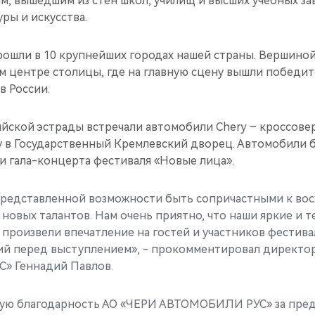
ам, вышедшим из стен школ, училищ и высших учебных з
ры и искусства.
ошли в 10 крупнейших городах нашей страны. Вершиной
ом центре столицы, где на главную сцену вышли победи
в России.
йской эстрады встречали автомобили Chery – кроссоверы
ду в Государственный Кремлевский дворец. Автомобили 
и гала-концерта фестиваля «Новые лица».
представленной возможности быть сопричастными к во
 новых талантов. Нам очень приятно, что наши яркие и 
 произвели впечатление на гостей и участников фестива
ий перед выступлением», - прокомментировал директо
 Геннадий Павлов.
ую благодарность АО «ЧЕРИ АВТОМОБИЛИ РУС» за пре