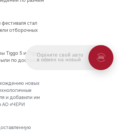
аведений по разным
 фестиваля стал
тели отборочных
 Tiggo 5 и Tiggo 2 –
Оцените свой авто
в обмен на новый
были по достоинству
схождению новых
технологичные
ля и добавили им
р АО «ЧЕРИ
доставленную