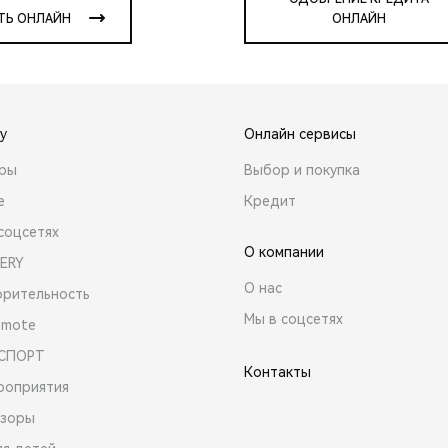
ТЬ ОНЛАЙН
ОНЛАЙН
y
Онлайн сервисы
ары
Выбор и покупка
е
Кредит
соцсетях
О компании
ERY
О нас
орительность
Мы в соцсетях
emote
 СПОРТ
Контакты
роприятия
зоры