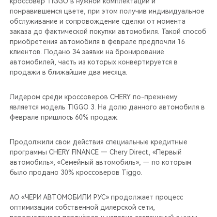
кроссовер TIGGO в нужной комплектации и
CHERY REMOTE
понравившемся цвете, при этом получив индивидуальное
обслуживание и сопровождение сделки от момента
CHERY И СПОРТ
заказа до фактической покупки автомобиля. Такой способ
приобретения автомобиля в феврале предпочли 16
НАШИ МЕРОПРИЯТИЯ
клиентов. Подано 34 заявки на бронирование
автомобилей, часть из которых конвертируется в
продажи в ближайшие два месяца.
ВИДЕООБЗОРЫ
Лидером среди кроссоверов CHERY по-прежнему
CHERY ДЛЯ ДЕТЕЙ
является модель TIGGO 3. На долю данного автомобиля в
феврале пришлось 60% продаж.
Продолжили свои действия специальные кредитные
программы CHERY FINANCE — Chery Direct, «Первый
автомобиль», «Семейный автомобиль», — по которым
было продано 30% кроссоверов Tiggo.
АО «ЧЕРИ АВТОМОБИЛИ РУС» продолжает процесс
оптимизации собственной дилерской сети,