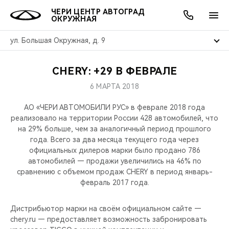
ЧЕРИ ЦЕНТР АВТОГРАД
ОКРУЖНАЯ
ул. Большая Окружная, д. 9
CHERY: +29 В ФЕВРАЛЕ
ОНЛАЙН СЕРВИСЫ
ПОКУПАТЕЛЯМ
ВЛАДЕЛЬЦАМ
О КОМПАНИИ
МИР CHERY
МОДЕЛИ
АКЦИИ
6 МАРТА 2018
ВЫБОР И ПОКУПКА
СЕРВИС
АКСЕССУАРЫ
ВЫГОДЫ И АКЦИИ
ВЫБОР И ПОКУПКА
О НАС
ВСЕ МОДЕЛИ
АО «ЧЕРИ АВТОМОБИЛИ РУС» в феврале 2018 года
реализовало на территории России 428 автомобилей, что
КРЕДИТ И СТРАХОВАНИЕ
ЗАПЧАСТИ И АКСЕССУАРЫ
О БРЕНДЕ
КРЕДИТ
МЫ В СОЦСЕТЯХ
на 29% больше, чем за аналогичный период прошлого
КРОССОВЕРЫ
года. Всего за два месяца текущего года через
официальных дилеров марки было продано 786
ПОДДЕРЖКА
CHERY В СОЦСЕТЯХ
автомобилей — продажи увеличились на 46% по
СЕДАНЫ
сравнению с объемом продаж CHERY в период январь-
CHERY CONNECT
ЛЮДИ CHERY
февраль 2017 года.
НОВИНКИ
БЛАГОТВОРИТЕЛЬНОСТЬ
Дистрибьютор марки на своём официальном сайте —
chery.ru — предоставляет возможность забронировать