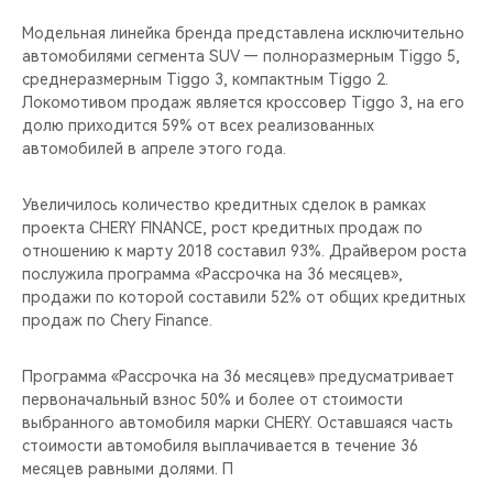
CHERY REMOTE
Модельная линейка бренда представлена исключительно
автомобилями сегмента SUV — полноразмерным Tiggo 5,
CHERY И СПОРТ
среднеразмерным Tiggo 3, компактным Tiggo 2.
Локомотивом продаж является кроссовер Tiggo 3, на его
НАШИ МЕРОПРИЯТИЯ
долю приходится 59% от всех реализованных
автомобилей в апреле этого года.
ВИДЕООБЗОРЫ
Увеличилось количество кредитных сделок в рамках
CHERY ДЛЯ ДЕТЕЙ
проекта CHERY FINANCE, рост кредитных продаж по
отношению к марту 2018 составил 93%. Драйвером роста
послужила программа «Рассрочка на 36 месяцев»,
продажи по которой составили 52% от общих кредитных
продаж по Chery Finance.
Программа «Рассрочка на 36 месяцев» предусматривает
первоначальный взнос 50% и более от стоимости
выбранного автомобиля марки CHERY. Оставшаяся часть
стоимости автомобиля выплачивается в течение 36
месяцев равными долями. П