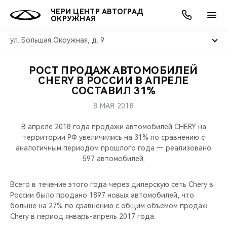
ЧЕРИ ЦЕНТР АВТОГРАД
ОКРУЖНАЯ
ул. Большая Окружная, д. 9
РОСТ ПРОДАЖ АВТОМОБИЛЕЙ
ОНЛАЙН СЕРВИСЫ
ПОКУПАТЕЛЯМ
ВЛАДЕЛЬЦАМ
О КОМПАНИИ
МИР CHERY
МОДЕЛИ
АКЦИИ
CHERY В РОССИИ В АПРЕЛЕ
СОСТАВИЛ 31%
ВЫБОР И ПОКУПКА
СЕРВИС
АКСЕССУАРЫ
ВЫГОДЫ И АКЦИИ
ВЫБОР И ПОКУПКА
О НАС
ВСЕ МОДЕЛИ
8 МАЯ 2018
КРЕДИТ И СТРАХОВАНИЕ
ЗАПЧАСТИ И АКСЕССУАРЫ
О БРЕНДЕ
КРЕДИТ
МЫ В СОЦСЕТЯХ
В апреле 2018 года продажи автомобилей CHERY на
КРОССОВЕРЫ
территории РФ увеличились на 31% по сравнению с
аналогичным периодом прошлого года — реализовано
ПОДДЕРЖКА
CHERY В СОЦСЕТЯХ
597 автомобилей.
СЕДАНЫ
CHERY CONNECT
ЛЮДИ CHERY
Всего в течение этого года через дилерскую сеть Chery в
НОВИНКИ
России было продано 1897 новых автомобилей, что
БЛАГОТВОРИТЕЛЬНОСТЬ
больше на 27% по сравнению с общим объемом продаж
Chery в период январь-апрель 2017 года.