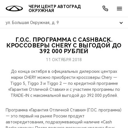
ЧЕРИ ЦЕНТР АВТОГРАД
ОКРУЖНАЯ
ул. Большая Окружная, д. 9
Г.О.С. ПРОГРАММА С CASHBACK.
ОНЛАЙН СЕРВИСЫ
ПОКУПАТЕЛЯМ
ВЛАДЕЛЬЦАМ
О КОМПАНИИ
МИР CHERY
МОДЕЛИ
АКЦИИ
КРОССОВЕРЫ CHERY С ВЫГОДОЙ ДО
392 000 РУБЛЕЙ
ВЫБОР И ПОКУПКА
СЕРВИС
АКСЕССУАРЫ
ВЫГОДЫ И АКЦИИ
ВЫБОР И ПОКУПКА
О НАС
ВСЕ МОДЕЛИ
11 ОКТЯБРЯ 2018
КРЕДИТ И СТРАХОВАНИЕ
ЗАПЧАСТИ И АКСЕССУАРЫ
О БРЕНДЕ
КРЕДИТ
МЫ В СОЦСЕТЯХ
До конца октября в официальных дилерских центрах
КРОССОВЕРЫ
марки CHERY можно приобрести кроссоверы Chery —
Tiggo 5, Tiggo 3 и Tiggo 2 — по кредитной программе
ПОДДЕРЖКА
CHERY В СОЦСЕТЯХ
«Гарантия Oтличной Cтавки» и с участием программы по
СЕДАНЫ
TRADE-IN с максимальной выгодой до 392 000 рублей.
CHERY CONNECT
ЛЮДИ CHERY
НОВИНКИ
Программа «Гарантия Отличной Ставки» (Г.О.С. программа)
БЛАГОТВОРИТЕЛЬНОСТЬ
— это первый на рынке России продукт
автокредитования, подразумевающий наличие «Cash