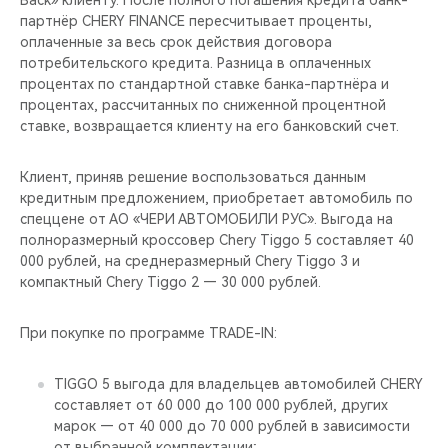
Back» клиенту. После полного погашения кредита банк-
CHERY REMOTE
партнёр CHERY FINANCE пересчитывает проценты,
оплаченные за весь срок действия договора
CHERY И СПОРТ
потребительского кредита. Разница в оплаченных
процентах по стандартной ставке банка-партнёра и
НАШИ МЕРОПРИЯТИЯ
процентах, рассчитанных по сниженной процентной
ставке, возвращается клиенту на его банковский счет.
ВИДЕООБЗОРЫ
Клиент, приняв решение воспользоваться данным
кредитным предложением, приобретает автомобиль по
CHERY ДЛЯ ДЕТЕЙ
спеццене от АО «ЧЕРИ АВТОМОБИЛИ РУС». Выгода на
полноразмерный кроссовер Chery Tiggo 5 составляет 40
000 рублей, на среднеразмерный Chery Tiggo 3 и
компактный Chery Tiggo 2 — 30 000 рублей.
При покупке по программе TRADE-IN:
TIGGO 5 выгода для владельцев автомобилей CHERY
составляет от 60 000 до 100 000 рублей, других
марок — от 40 000 до 70 000 рублей в зависимости
от выбранной комплектации;