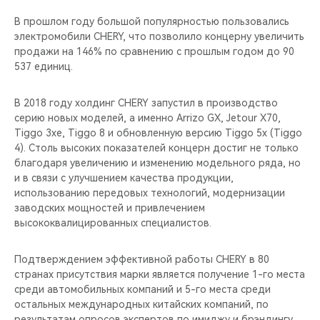
CHERY REMOTE
В прошлом году большой популярностью пользовались
электромобили CHERY, что позволило концерну увеличить
CHERY И СПОРТ
продажи на 146% по сравнению с прошлым годом до 90
537 единиц.
НАШИ МЕРОПРИЯТИЯ
В 2018 году холдинг CHERY запустил в производство
ВИДЕООБЗОРЫ
серию новых моделей, а именно Arrizo GX, Jetour X70,
Tiggo 3xe, Tiggo 8 и обновленную версию Tiggo 5x (Tiggo
CHERY ДЛЯ ДЕТЕЙ
4). Столь высоких показателей концерн достиг не только
благодаря увеличению и изменению модельного ряда, но
и в связи с улучшением качества продукции,
использованию передовых технологий, модернизации
заводских мощностей и привлечением
высококвалицированных специалистов.
Подтверждением эффективной работы CHERY в 80
странах присутствия марки является получение 1-го места
среди автомобильных компаний и 5-го места среди
остальных международных китайских компаний, по
результатам опросов экспертов по имиджу и брэндингу