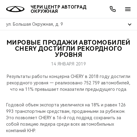
ЧЕРИ ЦЕНТР АВТОГРАД
ОКРУЖНАЯ
ул. Большая Окружная, д. 9
МИРОВЫЕ ПРОДАЖИ АВТОМОБИЛЕЙ
ОНЛАЙН СЕРВИСЫ
ПОКУПАТЕЛЯМ
ВЛАДЕЛЬЦАМ
О КОМПАНИИ
МИР CHERY
МОДЕЛИ
АКЦИИ
CHERY ДОСТИГЛИ РЕКОРДНОГО
УРОВНЯ
ВЫБОР И ПОКУПКА
СЕРВИС
АКСЕССУАРЫ
ВЫГОДЫ И АКЦИИ
ВЫБОР И ПОКУПКА
О НАС
ВСЕ МОДЕЛИ
14 ЯНВАРЯ 2019
КРЕДИТ И СТРАХОВАНИЕ
ЗАПЧАСТИ И АКСЕССУАРЫ
О БРЕНДЕ
КРЕДИТ
МЫ В СОЦСЕТЯХ
Результаты работы концерна CHERY в 2018 году достигли
КРОССОВЕРЫ
рекордного уровня — реализовано 752 759 автомобилей,
что на 11% превышает показатели предыдущего года.
ПОДДЕРЖКА
CHERY В СОЦСЕТЯХ
СЕДАНЫ
Годовой объем экспорта увеличился на 18% и равен 126
CHERY CONNECT
ЛЮДИ CHERY
993 транспортным средствам, проданными за рубежом.
НОВИНКИ
Это позволяет CHERY в 16-й год подряд сохранить за
БЛАГОТВОРИТЕЛЬНОСТЬ
собой позицию лидера среди всех автомобильных
компаний КНР.