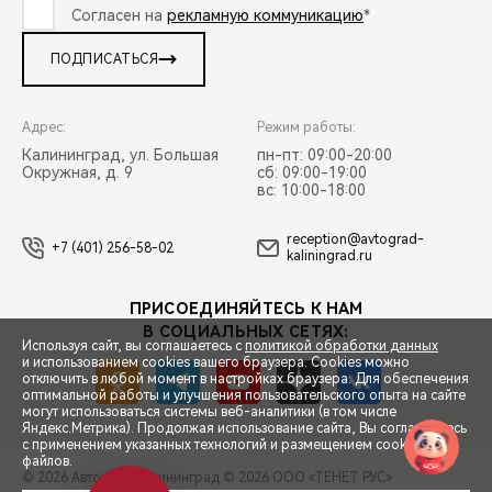
Согласен на
рекламную коммуникацию
*
ПОДПИСАТЬСЯ
Адрес:
Режим работы:
Калининград, ул. Большая
пн-пт: 09:00-20:00
Окружная, д. 9
сб: 09:00-19:00
вс: 10:00-18:00
reception@avtograd-
+7 (401) 256-58-02
kaliningrad.ru
ПРИСОЕДИНЯЙТЕСЬ К НАМ
В СОЦИАЛЬНЫХ СЕТЯХ:
Используя сайт, вы соглашаетесь с
политикой обработки данных
и использованием cookies вашего браузера. Cookies можно
отключить в любой момент в настройках браузера. Для обеспечения
оптимальной работы и улучшения пользовательского опыта на сайте
могут использоваться системы веб-аналитики (в том числе
СПЕЦПРЕДЛОЖЕНИЯ
Яндекс.Метрика). Продолжая использование сайта, Вы соглашаетесь
с применением указанных технологий и размещением cookie-
файлов.
© 2026 Автоград Калининград
© 2026 ООО «ТЕНЕТ РУС»
ЗАПИСЬ НА ТЕСТ-ДРАЙВ