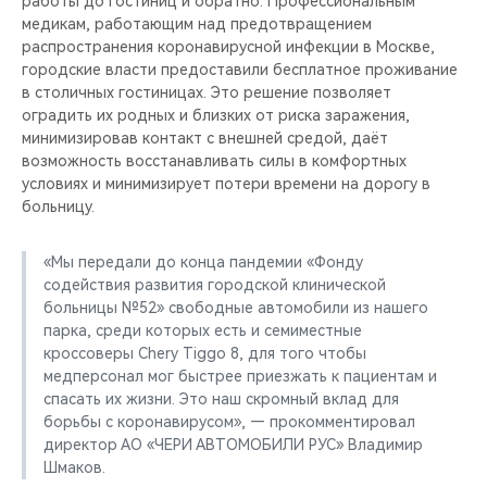
работы до гостиниц и обратно. Профессиональным
CHERY REMOTE
медикам, работающим над предотвращением
распространения коронавирусной инфекции в Москве,
CHERY И СПОРТ
городские власти предоставили бесплатное проживание
в столичных гостиницах. Это решение позволяет
НАШИ МЕРОПРИЯТИЯ
оградить их родных и близких от риска заражения,
минимизировав контакт с внешней средой, даёт
возможность восстанавливать силы в комфортных
ВИДЕООБЗОРЫ
условиях и минимизирует потери времени на дорогу в
больницу.
CHERY ДЛЯ ДЕТЕЙ
«Мы передали до конца пандемии «Фонду
содействия развития городской клинической
больницы №52» свободные автомобили из нашего
парка, среди которых есть и семиместные
кроссоверы Chery Tiggo 8, для того чтобы
медперсонал мог быстрее приезжать к пациентам и
спасать их жизни. Это наш скромный вклад для
борьбы с коронавирусом», — прокомментировал
директор АО «ЧЕРИ АВТОМОБИЛИ РУС» Владимир
Шмаков.