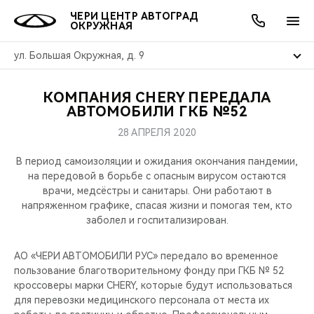
ЧЕРИ ЦЕНТР АВТОГРАД
ОКРУЖНАЯ
ул. Большая Окружная, д. 9
КОМПАНИЯ CHERY ПЕРЕДАЛА
ОНЛАЙН СЕРВИСЫ
ПОКУПАТЕЛЯМ
ВЛАДЕЛЬЦАМ
О КОМПАНИИ
МИР CHERY
МОДЕЛИ
АКЦИИ
АВТОМОБИЛИ ГКБ №52
28 АПРЕЛЯ 2020
ВЫБОР И ПОКУПКА
СЕРВИС
АКСЕССУАРЫ
ВЫГОДЫ И АКЦИИ
ВЫБОР И ПОКУПКА
О НАС
ВСЕ МОДЕЛИ
В период самоизоляции и ожидания окончания пандемии,
КРЕДИТ И СТРАХОВАНИЕ
ЗАПЧАСТИ И АКСЕССУАРЫ
О БРЕНДЕ
КРЕДИТ
МЫ В СОЦСЕТЯХ
на передовой в борьбе с опасным вирусом остаются
КРОССОВЕРЫ
врачи, медсёстры и санитары. Они работают в
напряженном графике, спасая жизни и помогая тем, кто
ПОДДЕРЖКА
CHERY В СОЦСЕТЯХ
заболел и госпитализирован.
СЕДАНЫ
CHERY CONNECT
ЛЮДИ CHERY
АО «ЧЕРИ АВТОМОБИЛИ РУС» передало во временное
НОВИНКИ
пользование благотворительному фонду при ГКБ № 52
БЛАГОТВОРИТЕЛЬНОСТЬ
кроссоверы марки CHERY, которые будут использоваться
для перевозки медицинского персонала от места их