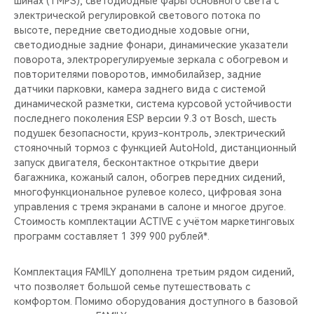
шинах (TMPS), cветодиодные фары основного света c
CHERY REMOTE
электрической регулировкой светового потока по
высоте, передние светодиодные ходовые огни,
CHERY И СПОРТ
светодиодные задние фонари, динамические указатели
поворота, электрорегулируемые зеркала с обогревом и
НАШИ МЕРОПРИЯТИЯ
повторителями поворотов, иммобилайзер, задние
датчики парковки, камера заднего вида с системой
динамической разметки, система курсовой устойчивости
ВИДЕООБЗОРЫ
последнего поколения ESP версии 9.3 от Bosch, шесть
подушек безопасности, круиз-контроль, электрический
CHERY ДЛЯ ДЕТЕЙ
стояночный тормоз с функцией AutoHold, дистанционный
запуск двигателя, бесконтактное открытие двери
багажника, кожаный салон, обогрев передних сидений,
многофункциональное рулевое колесо, цифровая зона
управления с тремя экранами в салоне и многое другое.
Стоимость комплектации ACTIVE c учётом маркетинговых
программ составляет 1 399 900 рублей*.
Комплектация FAMILY дополнена третьим рядом сидений,
что позволяет большой семье путешествовать с
комфортом. Помимо оборудования доступного в базовой