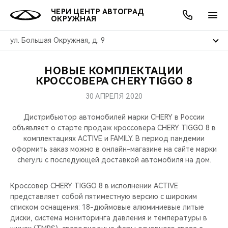
ЧЕРИ ЦЕНТР АВТОГРАД
ОКРУЖНАЯ
ул. Большая Окружная, д. 9
НОВЫЕ КОМПЛЕКТАЦИИ
ОНЛАЙН СЕРВИСЫ
ПОКУПАТЕЛЯМ
ВЛАДЕЛЬЦАМ
О КОМПАНИИ
МИР CHERY
МОДЕЛИ
АКЦИИ
КРОССОВЕРА CHERY TIGGO 8
30 АПРЕЛЯ 2020
ВЫБОР И ПОКУПКА
СЕРВИС
АКСЕССУАРЫ
ВЫГОДЫ И АКЦИИ
ВЫБОР И ПОКУПКА
О НАС
ВСЕ МОДЕЛИ
Дистрибьютор автомобилей марки CHERY в России
КРЕДИТ И СТРАХОВАНИЕ
ЗАПЧАСТИ И АКСЕССУАРЫ
О БРЕНДЕ
КРЕДИТ
МЫ В СОЦСЕТЯХ
объявляет о старте продаж кроссовера CHERY TIGGO 8 в
КРОССОВЕРЫ
комплектациях ACTIVE и FAMILY. В период пандемии
оформить заказ можно в онлайн-магазине на сайте марки
ПОДДЕРЖКА
CHERY В СОЦСЕТЯХ
chery.ru c последующей доставкой автомобиля на дом.
СЕДАНЫ
CHERY CONNECT
ЛЮДИ CHERY
Кроссовер CHERY TIGGO 8 в исполнении ACTIVE
НОВИНКИ
представляет собой пятиместную версию с широким
БЛАГОТВОРИТЕЛЬНОСТЬ
списком оснащения: 18-дюймовые алюминиевые литые
диски, система мониторинга давления и температуры в