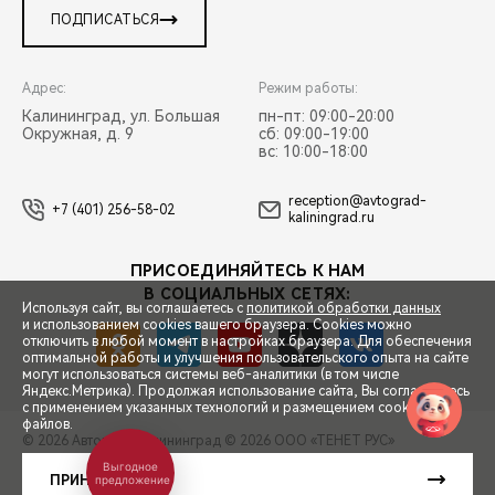
ПОДПИСАТЬСЯ
Адрес:
Режим работы:
Калининград, ул. Большая
пн-пт: 09:00-20:00
Окружная, д. 9
сб: 09:00-19:00
вс: 10:00-18:00
reception@avtograd-
+7 (401) 256-58-02
kaliningrad.ru
ПРИСОЕДИНЯЙТЕСЬ К НАМ
В СОЦИАЛЬНЫХ СЕТЯХ:
Используя сайт, вы соглашаетесь с
политикой обработки данных
и использованием cookies вашего браузера. Cookies можно
отключить в любой момент в настройках браузера. Для обеспечения
оптимальной работы и улучшения пользовательского опыта на сайте
могут использоваться системы веб-аналитики (в том числе
СПЕЦПРЕДЛОЖЕНИЯ
Яндекс.Метрика). Продолжая использование сайта, Вы соглашаетесь
с применением указанных технологий и размещением cookie-
файлов.
© 2026 Автоград Калининград
© 2026 ООО «ТЕНЕТ РУС»
ЗАПИСЬ НА ТЕСТ-ДРАЙВ
Выгодное
ПРАВОВАЯ ИНФОРМАЦИЯ
КОНТАКТЫ
КЛИЕНТСКАЯ ПОДДЕРЖКА
ПРИНЯТЬ
предложение
Сделано в ПЕРКС
РАСЧЕТ КРЕДИТА