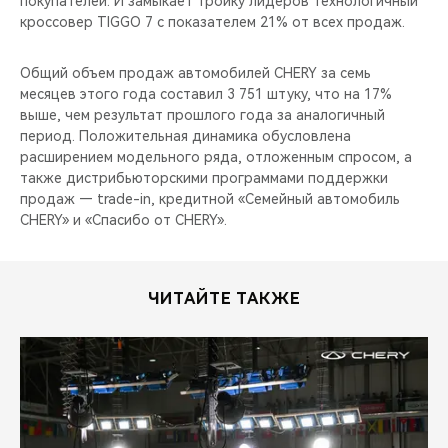
покупателей. И замыкает тройку лидеров технологичный
CHERY REMOTE
кроссовер TIGGO 7 с показателем 21% от всех продаж.
CHERY И СПОРТ
Общий объем продаж автомобилей CHERY за семь
месяцев этого года составил 3 751 штуку, что на 17%
НАШИ МЕРОПРИЯТИЯ
выше, чем результат прошлого года за аналогичный
период. Положительная динамика обусловлена
ВИДЕООБЗОРЫ
расширением модельного ряда, отложенным спросом, а
также дистрибьюторскими программами поддержки
продаж — trade-in, кредитной «Семейный автомобиль
CHERY ДЛЯ ДЕТЕЙ
CHERY» и «Спасибо от CHERY».
ЧИТАЙТЕ ТАКЖЕ