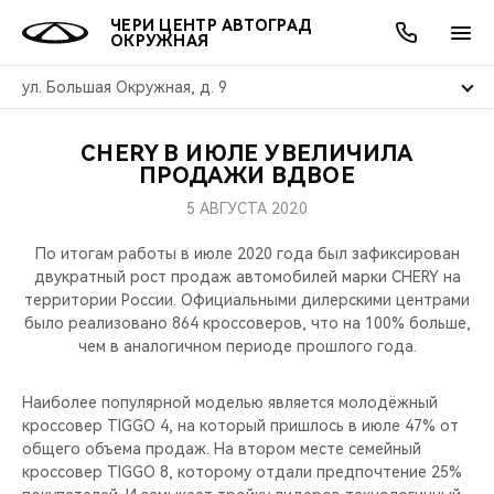
ЧЕРИ ЦЕНТР АВТОГРАД
ОКРУЖНАЯ
ул. Большая Окружная, д. 9
CHERY В ИЮЛЕ УВЕЛИЧИЛА
ОНЛАЙН СЕРВИСЫ
ПОКУПАТЕЛЯМ
ВЛАДЕЛЬЦАМ
О КОМПАНИИ
МИР CHERY
МОДЕЛИ
АКЦИИ
ПРОДАЖИ ВДВОЕ
5 АВГУСТА 2020
ВЫБОР И ПОКУПКА
СЕРВИС
АКСЕССУАРЫ
ВЫГОДЫ И АКЦИИ
ВЫБОР И ПОКУПКА
О НАС
ВСЕ МОДЕЛИ
По итогам работы в июле 2020 года был зафиксирован
КРЕДИТ И СТРАХОВАНИЕ
ЗАПЧАСТИ И АКСЕССУАРЫ
О БРЕНДЕ
КРЕДИТ
МЫ В СОЦСЕТЯХ
двукратный рост продаж автомобилей марки CHERY на
КРОССОВЕРЫ
территории России. Официальными дилерскими центрами
было реализовано 864 кроссоверов, что на 100% больше,
ПОДДЕРЖКА
CHERY В СОЦСЕТЯХ
чем в аналогичном периоде прошлого года.
СЕДАНЫ
CHERY CONNECT
ЛЮДИ CHERY
Наиболее популярной моделью является молодёжный
НОВИНКИ
кроссовер TIGGO 4, на который пришлось в июле 47% от
БЛАГОТВОРИТЕЛЬНОСТЬ
общего объема продаж. На втором месте семейный
кроссовер TIGGO 8, которому отдали предпочтение 25%