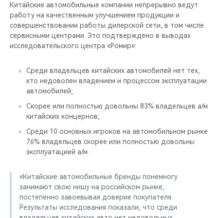
CHERY REMOTE
Китайские автомобильные компании непрерывно ведут
работу на качественным улучшением продукции и
совершенствовании работы дилерской сети, в том числе
CHERY И СПОРТ
сервисными центрами. Это подтверждено в выводах
исследовательского центра «Ромир»:
НАШИ МЕРОПРИЯТИЯ
Среди владельцев китайских автомобилей нет тех,
ВИДЕООБЗОРЫ
кто недоволен владением и процессом эксплуатации
автомобилей;
CHERY ДЛЯ ДЕТЕЙ
Скорее или полностью довольны 83% владельцев а/м
китайских концернов;
Среди 10 основных игроков на автомобильном рынке
76% владельцев скорее или полностью довольны
эксплуатацией а/м.
«Китайские автомобильные бренды понемногу
занимают свою нишу на российском рынке,
постепенно завоевывая доверие покупателя.
Результаты исследования показали, что среди
владельцев китайских авто нет недовольных