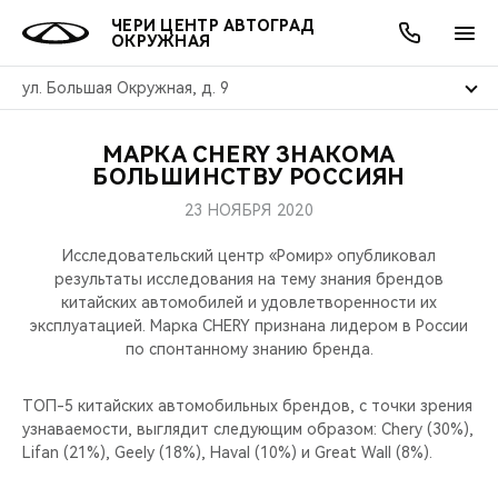
ЧЕРИ ЦЕНТР АВТОГРАД
ОКРУЖНАЯ
ул. Большая Окружная, д. 9
МАРКА CHERY ЗНАКОМА
ОНЛАЙН СЕРВИСЫ
ПОКУПАТЕЛЯМ
ВЛАДЕЛЬЦАМ
О КОМПАНИИ
МИР CHERY
МОДЕЛИ
АКЦИИ
БОЛЬШИНСТВУ РОССИЯН
23 НОЯБРЯ 2020
ВЫБОР И ПОКУПКА
СЕРВИС
АКСЕССУАРЫ
ВЫГОДЫ И АКЦИИ
ВЫБОР И ПОКУПКА
О НАС
ВСЕ МОДЕЛИ
Исследовательский центр «Ромир» опубликовал
КРЕДИТ И СТРАХОВАНИЕ
ЗАПЧАСТИ И АКСЕССУАРЫ
О БРЕНДЕ
КРЕДИТ
МЫ В СОЦСЕТЯХ
результаты исследования на тему знания брендов
КРОССОВЕРЫ
китайских автомобилей и удовлетворенности их
эксплуатацией. Марка CHERY признана лидером в России
ПОДДЕРЖКА
CHERY В СОЦСЕТЯХ
по спонтанному знанию бренда.
СЕДАНЫ
CHERY CONNECT
ЛЮДИ CHERY
ТОП-5 китайских автомобильных брендов, с точки зрения
НОВИНКИ
узнаваемости, выглядит следующим образом: Chery (30%),
БЛАГОТВОРИТЕЛЬНОСТЬ
Lifan (21%), Geely (18%), Haval (10%) и Great Wall (8%).