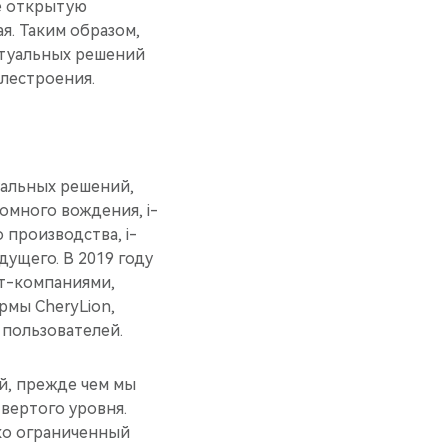
е открытую
я. Таким образом,
ктуальных решений
лестроения.
уальных решений,
номного вождения, i-
 производства, i-
дущего. В 2019 году
ет-компаниями,
рмы CheryLion,
 пользователей.
й, прежде чем мы
вертого уровня.
ко ограниченный