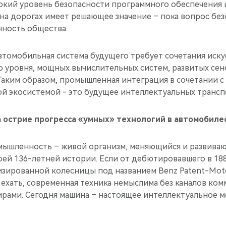
окий уровень безопасности программного обеспечения и
 на дорогах имеет решающее значение – пока вопрос бе
ность общества.
втомобильная система будущего требует сочетания иск
о уровня, мощных вычислительных систем, развитых се
 Таким образом, промышленная интеграция в сочетании 
й экосистемой - это будущее интеллектуальных трансп
а острие прогресса «умных» технологий в автомобил
ышленность – живой организм, меняющийся и развива
ей 136-летней истории. Если от дебютировавшего в 188
изированной колесницы под названием Benz Patent-Mot
ехать, современная техника немыслима без каналов ком
ирами. Сегодня машина – настоящее интеллектуальное 