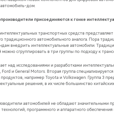
-автомобиль-дом.
производители присоединяются к гонке интеллекту
 интеллектуальных транспортных средств представляет
о традиционного автомобильного аналога. Пора трад
ндам внедрить интеллектуальные автомобили. Традиц
 можно сгруппировать в три группы по подходу к тран
тает над исследованиями и разработками интеллектуаль
 Ford и General Motors. Вторая группа специализируется
 продуктов, например Toyota и Volkswagen. Группа 3 пр
ектуальные решения, в их числе большинство китайски
изводители автомобилей не обладают значительными п
, технологий, программного и аппаратного обеспечения