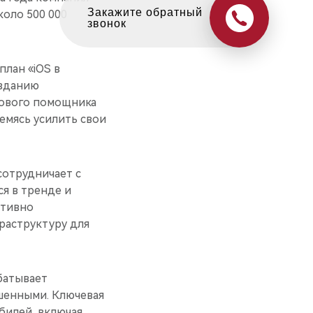
Оцените свой авто
оло 500 000
в обмен на новый
план «iOS в
озданию
сового помощника
емясь усилить свои
 сотрудничает с
я в тренде и
ктивно
раструктуру для
батывает
шенными. Ключевая
билей, включая