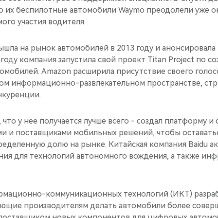
то их беспилотные автомобили Waymo преодолели уже ок
ого участия водителя.
шла на рынок автомобилей в 2013 году и анонсировала 
 году компания запустила свой проект Titan Project по с
омобилей. Amazon расширила присутствие своего голо
ном информационно-развлекательном пространстве, стр
нкуренции.
, что у нее получается лучше всего - создал платформу и
и и поставщиками мобильных решений, чтобы оставатьс
ределенную долю на рынке. Китайская компания Baidu а
ния для технологий автономного вождения, а также инф
ормационно-коммуникационных технологий (ИКТ) разра
яющие производителям делать автомобили более совер
ь поставщиком новых компонентов для цифровых автомо