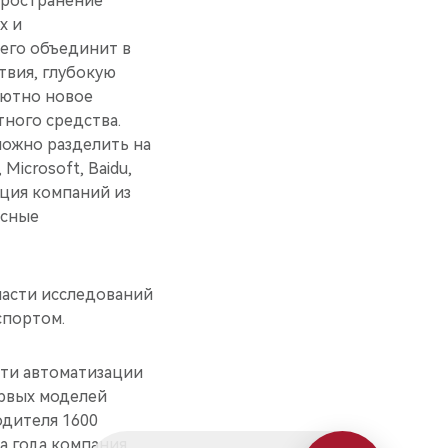
пространение
х и
его объединит в
твия, глубокую
лютно новое
ного средства.
ожно разделить на
Microsoft, Baidu,
ация компаний из
есные
ласти исследований
спортом.
сти автоматизации
ервых моделей
одителя 1600
а года компания