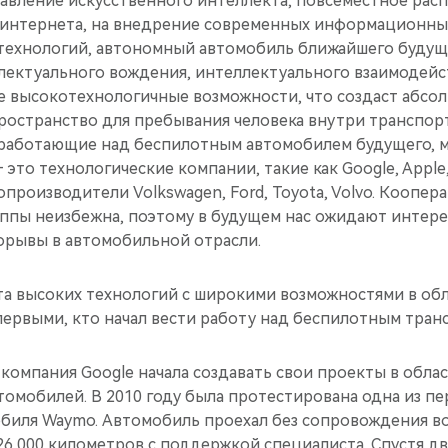
авление искусственного интеллекта, повсеместное рас
интернета, на внедрение современных информационны
ехнологий, автономный автомобиль ближайшего будущ
лектуального вождения, интеллектуального взаимодейс
е высокотехнологичные возможности, что создаст абсо
ространство для пребывания человека внутри транспорт
работающие над беспилотным автомобилем будущего, м
 это технологические компании, такие как Google, Apple, 
топроизводители Volkswagen, Ford, Toyota, Volvo. Коопер
уппы неизбежна, поэтому в будущем нас ожидают интер
орывы в автомобильной отрасли.
та высоких технологий с широкими возможностями в об
первыми, кто начал вести работу над беспилотным тран
 компания Google начала создавать свои проекты в обла
томобилей. В 2010 году была протестирована одна из п
биля Waymo. Автомобиль проехал без сопровождения в
6 000 километров с поддержкой специалиста. Спустя дв