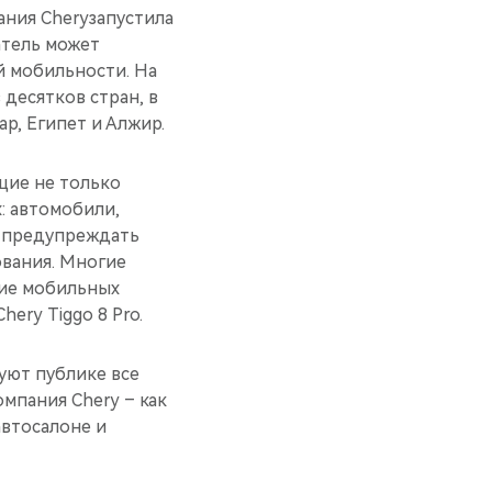
ания Cheryзапустила
атель может
й мобильности. На
десятков стран, в
ар, Египет и Алжир.
щие не только
: автомобили,
т предупреждать
ования. Многие
тие мобильных
ery Tiggo 8 Pro.
ют публике все
мпания Chery – как
втосалоне и