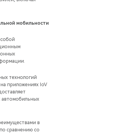
альной мобильности
 собой
иционным
ионных
сформации.
ных технологий
 на приложениях IoV
едоставляет
х автомобильных
реимуществами в
 по сравнению со