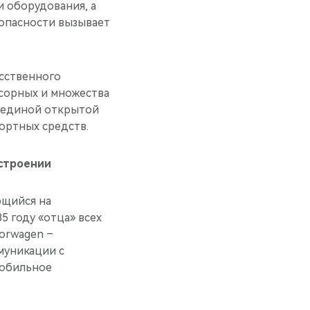
 оборудования, а
зопасности вызывает
усственного
нсорных и множества
с единой открытой
ортных средств.
естроении
ющийся на
5 году «отца» всех
orwagen –
муникации с
мобильное