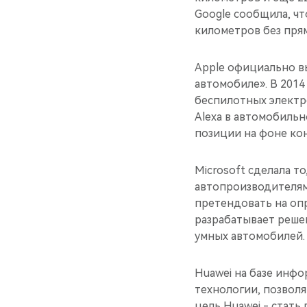
Google сообщила, ч
километров без прям
Apple официально вы
автомобиле». В 2014
беспилотных электр
Alexa в автомобиль
позиции на фоне ко
Microsoft сделала то
автопроизводителям
претендовать на оп
разрабатывает реше
умных автомобилей.
Huawei на базе инф
технологии, позвол
цель Huawei - стат