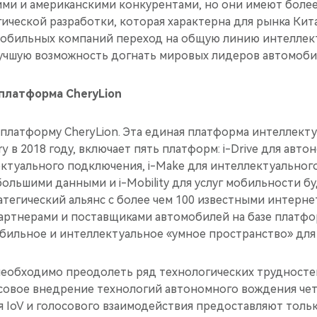
ми и американскими конкурентами, но они имеют боле
ической разработки, которая характерна для рынка Кита
мобильных компаний переход на общую линию интелле
учшую возможность догнать мировых лидеров автомоби
платформа CheryLion
 платформу CheryLion. Эта единая платформа интеллект
 в 2018 году, включает пять платформ: i-Drive для авто
ктуального подключения, i-Make для интеллектуального
 большими данными и i-Mobility для услуг мобильности бу
атегический альянс с более чем 100 известными интерн
артнерами и поставщиками автомобилей на базе платфо
обильное и интеллектуальное «умное пространство» для
необходимо преодолеть ряд технологических трудносте
совое внедрение технологий автономного вождения чет
 IoV и голосового взаимодействия предоставляют толь