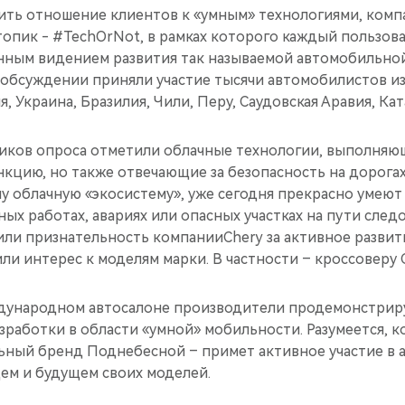
ить отношение клиентов к «умным» технологиями, комп
топик - #TechOrNot, в рамках которого каждый пользов
нным видением развития так называемой автомобильно
обсуждении приняли участие тысячи автомобилистов из 
, Украина, Бразилия, Чили, Перу, Саудовская Аравия, Кат
иков опроса отметили облачные технологии, выполняю
кцию, но также отвечающие за безопасность на дорогах
у облачную «экосистему», уже сегодня прекрасно умею
ных работах, авариях или опасных участках на пути след
или признательность компанииChery за активное разви
ли интерес к моделям марки. В частности – кроссоверу Ch
дународном автосалоне производители продемонстриру
работки в области «умной» мобильности. Разумеется, ко
ный бренд Поднебесной – примет активное участие в а
ем и будущем своих моделей.