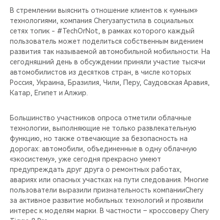
CHERY REMOTE
В стремлении выяснить отношение клиентов к «умным»
технологиями, компания Cheryзапустила в социальных
CHERY И СПОРТ
сетях топик - #TechOrNot, в рамках которого каждый
пользователь может поделиться собственным видением
НАШИ МЕРОПРИЯТИЯ
развития так называемой автомобильной мобильности. На
сегодняшний день в обсуждении приняли участие тысячи
автомобилистов из десятков стран, в числе которых
ВИДЕООБЗОРЫ
Россия, Украина, Бразилия, Чили, Перу, Саудовская Аравия,
Катар, Египет и Алжир.
CHERY ДЛЯ ДЕТЕЙ
Большинство участников опроса отметили облачные
технологии, выполняющие не только развлекательную
функцию, но также отвечающие за безопасность на
дорогах: автомобили, объединенные в одну облачную
«экосистему», уже сегодня прекрасно умеют
предупреждать друг друга о ремонтных работах,
авариях или опасных участках на пути следования. Многие
пользователи выразили признательность компанииChery
за активное развитие мобильных технологий и проявили
интерес к моделям марки. В частности – кроссоверу Chery