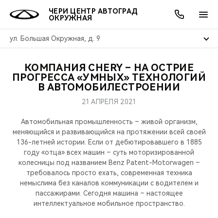
ЧЕРИ ЦЕНТР АВТОГРАД
ОКРУЖНАЯ
ул. Большая Окружная, д. 9
КОМПАНИЯ CHERY – НА ОСТРИЕ
ОНЛАЙН СЕРВИСЫ
ПОКУПАТЕЛЯМ
ВЛАДЕЛЬЦАМ
О КОМПАНИИ
МИР CHERY
МОДЕЛИ
АКЦИИ
ПРОГРЕССА «УМНЫХ» ТЕХНОЛОГИЙ
В АВТОМОБИЛЕСТРОЕНИИ
ВЫБОР И ПОКУПКА
СЕРВИС
АКСЕССУАРЫ
ВЫГОДЫ И АКЦИИ
ВЫБОР И ПОКУПКА
О НАС
ВСЕ МОДЕЛИ
21 АПРЕЛЯ 2021
КРЕДИТ И СТРАХОВАНИЕ
ЗАПЧАСТИ И АКСЕССУАРЫ
О БРЕНДЕ
КРЕДИТ
МЫ В СОЦСЕТЯХ
Автомобильная промышленность – живой организм,
КРОССОВЕРЫ
меняющийся и развивающийся на протяжении всей своей
136-летней истории. Если от дебютировавшего в 1885
ПОДДЕРЖКА
CHERY В СОЦСЕТЯХ
году «отца» всех машин – суть моторизированной
СЕДАНЫ
колесницы под названием Benz Patent-Motorwagen –
CHERY CONNECT
ЛЮДИ CHERY
требовалось просто ехать, современная техника
немыслима без каналов коммуникации с водителем и
НОВИНКИ
пассажирами. Сегодня машина – настоящее
БЛАГОТВОРИТЕЛЬНОСТЬ
интеллектуальное мобильное пространство.