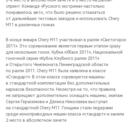
2-е место в абсолютном зачете и 8 место на ралли-
CHERY REMOTE
спринт. Команде «Русского экстрима» настолько
понравилось авто, что было решено отказаться
CHERY И СПОРТ
от дальнейших тестовых заездов и использовать Chery
M11 в различных гонках.
НАШИ МЕРОПРИЯТИЯ
В конце января Chery M11 участвовал в ралли «Светогорск
ВИДЕООБЗОРЫ
2011». Это соревнование является первым этапом сразу
для нескольких гонок: Кубка «XRace 2011», Национальной
гоночной серии «Кубок Клубного ралли 2011»
CHERY ДЛЯ ДЕТЕЙ
и Открытого Чемпионата Ленинградской области
по ралли 2011. Chery М11 была заявлена в классе
«Стандарт». В этом классе соревнуются машины
в стандартной комплектации без дополнительных
каркасов безопасности. Несмотря на то, что правила
не запрещают дополнительно оснащать машины, экипаж
Сергея Герасимова и Дениса Николаева выступал
на стандартной Chery М11. Гонщики стали лидерами
среди моноприводных машин класса «стандарт» и заняли
2 место в абсолютном зачете.