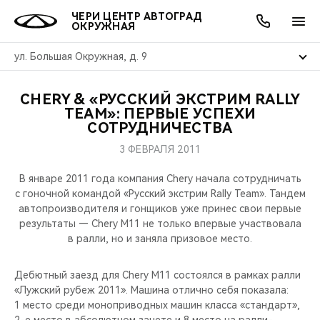
ЧЕРИ ЦЕНТР АВТОГРАД
ОКРУЖНАЯ
ул. Большая Окружная, д. 9
CHERY & «РУССКИЙ ЭКСТРИМ RALLY
ОНЛАЙН СЕРВИСЫ
ПОКУПАТЕЛЯМ
ВЛАДЕЛЬЦАМ
О КОМПАНИИ
МИР CHERY
МОДЕЛИ
АКЦИИ
TEAM»: ПЕРВЫЕ УСПЕХИ
СОТРУДНИЧЕСТВА
ВЫБОР И ПОКУПКА
СЕРВИС
АКСЕССУАРЫ
ВЫГОДЫ И АКЦИИ
ВЫБОР И ПОКУПКА
О НАС
ВСЕ МОДЕЛИ
3 ФЕВРАЛЯ 2011
КРЕДИТ И СТРАХОВАНИЕ
ЗАПЧАСТИ И АКСЕССУАРЫ
О БРЕНДЕ
КРЕДИТ
МЫ В СОЦСЕТЯХ
В январе 2011 года компания Chery начала сотрудничать
КРОССОВЕРЫ
с гоночной командой «Русский экстрим Rally Team». Тандем
автопроизводителя и гонщиков уже принес свои первые
ПОДДЕРЖКА
CHERY В СОЦСЕТЯХ
результаты — Chery M11 не только впервые участвовала
СЕДАНЫ
в ралли, но и заняла призовое место.
CHERY CONNECT
ЛЮДИ CHERY
НОВИНКИ
Дебютный заезд для Chery M11 состоялся в рамках ралли
БЛАГОТВОРИТЕЛЬНОСТЬ
«Лужский рубеж 2011». Машина отлично себя показала:
1 место среди моноприводных машин класса «стандарт»,