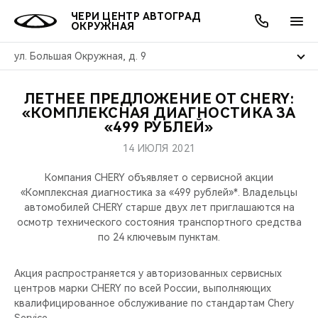
ЧЕРИ ЦЕНТР АВТОГРАД
ОКРУЖНАЯ
ул. Большая Окружная, д. 9
ЛЕТНЕЕ ПРЕДЛОЖЕНИЕ ОТ CHERY:
ОНЛАЙН СЕРВИСЫ
ПОКУПАТЕЛЯМ
ВЛАДЕЛЬЦАМ
О КОМПАНИИ
МИР CHERY
МОДЕЛИ
АКЦИИ
«КОМПЛЕКСНАЯ ДИАГНОСТИКА ЗА
«499 РУБЛЕЙ»
ВЫБОР И ПОКУПКА
СЕРВИС
АКСЕССУАРЫ
ВЫГОДЫ И АКЦИИ
ВЫБОР И ПОКУПКА
О НАС
ВСЕ МОДЕЛИ
14 ИЮЛЯ 2021
КРЕДИТ И СТРАХОВАНИЕ
ЗАПЧАСТИ И АКСЕССУАРЫ
О БРЕНДЕ
КРЕДИТ
МЫ В СОЦСЕТЯХ
Компания CHERY объявляет о сервисной акции
КРОССОВЕРЫ
«Комплексная диагностика за «499 рублей»*. Владельцы
автомобилей CHERY старше двух лет приглашаются на
ПОДДЕРЖКА
CHERY В СОЦСЕТЯХ
осмотр технического состояния транспортного средства
СЕДАНЫ
по 24 ключевым пунктам.
CHERY CONNECT
ЛЮДИ CHERY
НОВИНКИ
Акция распространяется у авторизованных сервисных
БЛАГОТВОРИТЕЛЬНОСТЬ
центров марки CHERY по всей России, выполняющих
квалифицированное обслуживание по стандартам Chery