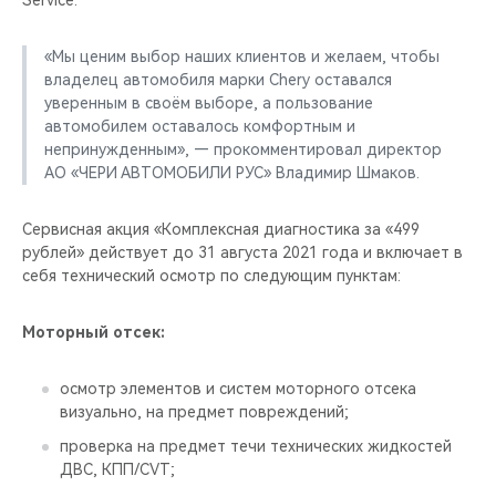
Service.
CHERY REMOTE
«Мы ценим выбор наших клиентов и желаем, чтобы
CHERY И СПОРТ
владелец автомобиля марки Chery оставался
уверенным в своём выборе, а пользование
НАШИ МЕРОПРИЯТИЯ
автомобилем оставалось комфортным и
непринужденным», — прокомментировал директор
ВИДЕООБЗОРЫ
АО «ЧЕРИ АВТОМОБИЛИ РУС» Владимир Шмаков.
CHERY ДЛЯ ДЕТЕЙ
Сервисная акция «Комплексная диагностика за «499
рублей» действует до 31 августа 2021 года и включает в
себя технический осмотр по следующим пунктам:
Моторный отсек:
осмотр элементов и систем моторного отсека
визуально, на предмет повреждений;
проверка на предмет течи технических жидкостей
ДВС, КПП/CVT;