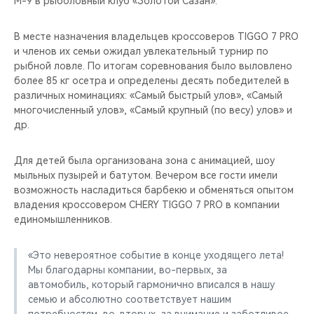
М-9 в рыболовный клуб «Золотой Сазан».
CHERY REMOTE
В месте назначения владельцев кроссоверов TIGGO 7 PRO
CHERY И СПОРТ
и членов их семьи ожидал увлекательный турнир по
рыбной ловле. По итогам соревнования было выловлено
НАШИ МЕРОПРИЯТИЯ
более 85 кг осетра и определены десять победителей в
различных номинациях: «Самый быстрый улов», «Самый
ВИДЕООБЗОРЫ
многочисленный улов», «Самый крупный (по весу) улов» и
др.
CHERY ДЛЯ ДЕТЕЙ
Для детей была организована зона с анимацией, шоу
мыльных пузырей и батутом. Вечером все гости имели
возможность насладиться барбекю и обменяться опытом
владения кроссовером CHERY TIGGO 7 PRO в компании
единомышленников.
«Это невероятное событие в конце уходящего лета!
Мы благодарны компании, во-первых, за
автомобиль, который гармонично вписался в нашу
семью и абсолютно соответствует нашим