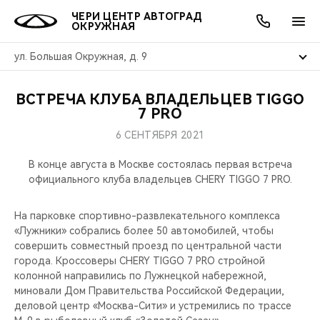
ЧЕРИ ЦЕНТР АВТОГРАД
ОКРУЖНАЯ
ул. Большая Окружная, д. 9
ВСТРЕЧА КЛУБА ВЛАДЕЛЬЦЕВ TIGGO
ОНЛАЙН СЕРВИСЫ
ПОКУПАТЕЛЯМ
ВЛАДЕЛЬЦАМ
О КОМПАНИИ
МИР CHERY
МОДЕЛИ
АКЦИИ
7 PRO
6 СЕНТЯБРЯ 2021
ВЫБОР И ПОКУПКА
СЕРВИС
АКСЕССУАРЫ
ВЫГОДЫ И АКЦИИ
ВЫБОР И ПОКУПКА
О НАС
ВСЕ МОДЕЛИ
В конце августа в Москве состоялась первая встреча
КРЕДИТ И СТРАХОВАНИЕ
ЗАПЧАСТИ И АКСЕССУАРЫ
О БРЕНДЕ
КРЕДИТ
МЫ В СОЦСЕТЯХ
официального клуба владельцев CHERY TIGGO 7 PRO.
КРОССОВЕРЫ
ПОДДЕРЖКА
CHERY В СОЦСЕТЯХ
На парковке спортивно-развлекательного комплекса
СЕДАНЫ
«Лужники» собрались более 50 автомобилей, чтобы
совершить совместный проезд по центральной части
CHERY CONNECT
ЛЮДИ CHERY
города. Кроссоверы CHERY TIGGO 7 PRO стройной
НОВИНКИ
колонной направились по Лужнецкой набережной,
БЛАГОТВОРИТЕЛЬНОСТЬ
миновали Дом Правительства Российской Федерации,
деловой центр «Москва-Сити» и устремились по трассе