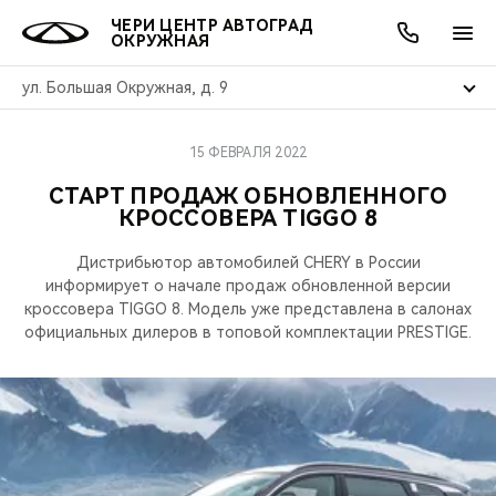
ЧЕРИ ЦЕНТР АВТОГРАД
ОКРУЖНАЯ
ул. Большая Окружная, д. 9
15 ФЕВРАЛЯ 2022
ОНЛАЙН СЕРВИСЫ
ПОКУПАТЕЛЯМ
ВЛАДЕЛЬЦАМ
О КОМПАНИИ
МИР CHERY
МОДЕЛИ
АКЦИИ
СТАРТ ПРОДАЖ ОБНОВЛЕННОГО
КРОССОВЕРА TIGGO 8
ВЫБОР И ПОКУПКА
СЕРВИС
АКСЕССУАРЫ
ВЫГОДЫ И АКЦИИ
ВЫБОР И ПОКУПКА
О НАС
ВСЕ МОДЕЛИ
Дистрибьютор автомобилей CHERY в России
КРЕДИТ И СТРАХОВАНИЕ
ЗАПЧАСТИ И АКСЕССУАРЫ
О БРЕНДЕ
КРЕДИТ
МЫ В СОЦСЕТЯХ
информирует о начале продаж обновленной версии
КРОССОВЕРЫ
кроссовера TIGGO 8. Модель уже представлена в салонах
ПОДДЕРЖКА
CHERY В СОЦСЕТЯХ
официальных дилеров в топовой комплектации PRESTIGE.
СЕДАНЫ
CHERY CONNECT
ЛЮДИ CHERY
НОВИНКИ
БЛАГОТВОРИТЕЛЬНОСТЬ