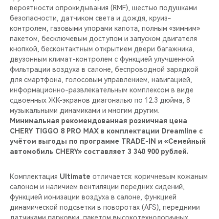
вероятности опрокидывания (RMF), шестью подушками
безопасности, датчиком света и дождя, круиз-
контролем, газовыми упорами капота, полным «зимним»
пакетом, бесключевым доступом и запуском двигателя
кнопкой, бесконтактным открытием двери багажника,
двузонным климат-контролем с функцией улучшенной
фильтрации воздуха в салоне, беспроводной зарядкой
для смартфона, голосовым управлением, навигацией,
информационно-развлекательным комплексом в виде
сдвоенных ЖК-экранов диагональю по 12.3 дюйма, 8
музыкальными динамиками и многим другим.
Минимальная рекомендованная розничная цена
CHERY TIGGO 8 PRO MAX в комплектации Dreamline с
учётом выгоды по программе TRADE-IN и «Семейный
автомобиль CHERY» составляет 3 340 900 рублей.
Комплектация
Ultimate
отличается: коричневым кожаным
салоном и наличием вентиляции передних сидений,
функцией ионизации воздуха в салоне, функцией
динамической подсветки в поворотах (AFS), передними
датчиками парковки, пакетом высокотехнологичных