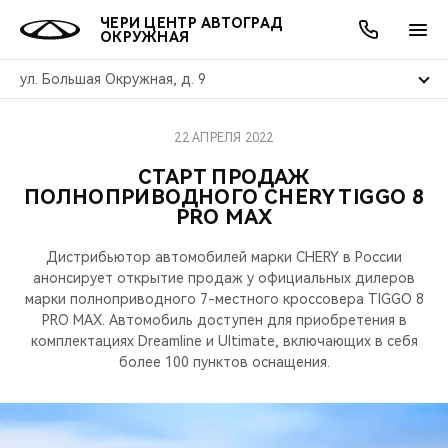
ЧЕРИ ЦЕНТР АВТОГРАД
ОКРУЖНАЯ
ул. Большая Окружная, д. 9
22 АПРЕЛЯ 2022
ОНЛАЙН СЕРВИСЫ
ПОКУПАТЕЛЯМ
ВЛАДЕЛЬЦАМ
О КОМПАНИИ
МИР CHERY
МОДЕЛИ
АКЦИИ
СТАРТ ПРОДАЖ
ПОЛНОПРИВОДНОГО CHERY TIGGO 8
ВЫБОР И ПОКУПКА
СЕРВИС
АКСЕССУАРЫ
ВЫГОДЫ И АКЦИИ
ВЫБОР И ПОКУПКА
О НАС
ВСЕ МОДЕЛИ
PRO MAX
КРЕДИТ И СТРАХОВАНИЕ
ЗАПЧАСТИ И АКСЕССУАРЫ
О БРЕНДЕ
КРЕДИТ
МЫ В СОЦСЕТЯХ
Дистрибьютор автомобилей марки CHERY в России
КРОССОВЕРЫ
анонсирует открытие продаж у официальных дилеров
ПОДДЕРЖКА
CHERY В СОЦСЕТЯХ
марки полноприводного 7-местного кроссовера TIGGO 8
PRO MAX. Автомобиль доступен для приобретения в
СЕДАНЫ
комплектациях Dreamline и Ultimate, включающих в себя
CHERY CONNECT
ЛЮДИ CHERY
более 100 пунктов оснащения.
НОВИНКИ
БЛАГОТВОРИТЕЛЬНОСТЬ