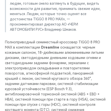
людям, готовым смело взглянуть в будущее, видеть
возможности для развития, принимать свежие идеи,
меняться. Людям, которые точно оценят все
достоинства ТIGGO 8 PRO MAX», —
прокомментировал директор АО «ЧЕРИ
АВТОМОБИЛИ РУС» Владимир Шмаков.
Полноприводный семиместный кроссовер ТIGGO 8 PRO
MAX в комплектации
Dreamline
оснащается: черным
кожаным салоном, 18-дюймовыми алюминиевыми литыми
дисками, светодиодными дневными ходовыми огнями и
светодиодными задними фонарями, зеркалами с
электроприводом складывания и повторителями
поворотов, атмосферной подсветкой, панорамной
крышей с люком, системой кругового обзора 360°,
задними датчиками парковки, системой стабилизации
курсовой устойчивости (ESP Bosch 9.3),
антиблокировочной тормозной системой (ABS + EBD +
HBA), системой помощи при старте в гору (HSA), системой
помощи при спуске с горы (HDC), системой контроля
крутящего момента (DTC), системой снижения