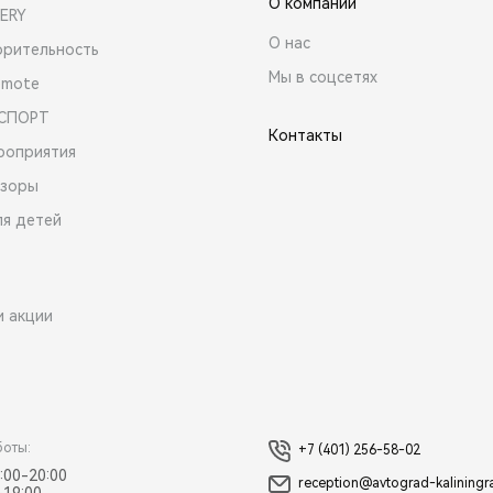
О компании
ERY
О нас
орительность
Мы в соцсетях
emote
 СПОРТ
Контакты
роприятия
зоры
ля детей
и акции
боты:
+7 (401) 256-58-02
:00-20:00
reception@avtograd-kaliningr
-19:00