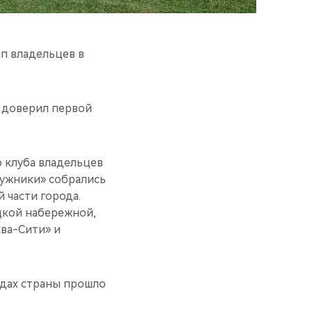
пп владельцев в
Y доверил первой
о клуба владельцев
Лужники» собрались
 части города.
цкой набережной,
ва-Сити» и
одах страны прошло