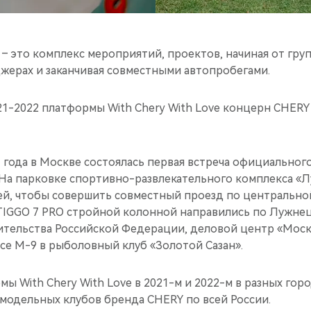
e – это комплекс мероприятий, проектов, начиная от гру
жерах и заканчивая совместными автопробегами.
21-2022 платформы With Chery With Love концерн CHER
1 года в Москве состоялась первая встреча официальног
 На парковке спортивно-развлекательного комплекса «
ей, чтобы совершить совместный проезд по центральной
IGGO 7 PRO стройной колонной направились по Лужне
тельства Российской Федерации, деловой центр «Моск
се М-9 в рыболовный клуб «Золотой Сазан».
ы With Chery With Love в 2021-м и 2022-м в разных гор
 модельных клубов бренда CHERY по всей России.