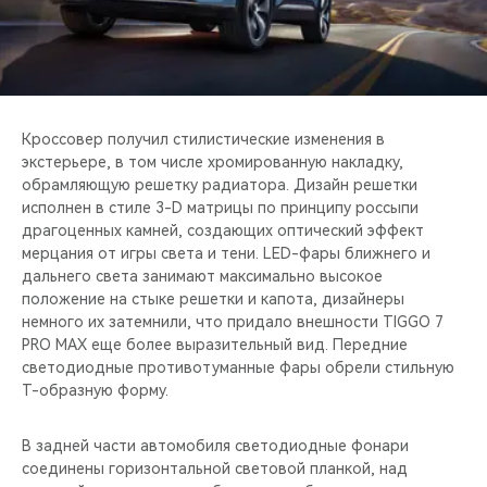
CHERY REMOTE
CHERY И СПОРТ
НАШИ МЕРОПРИЯТИЯ
Кроссовер получил стилистические изменения в
экстерьере, в том числе хромированную накладку,
ВИДЕООБЗОРЫ
обрамляющую решетку радиатора. Дизайн решетки
исполнен в стиле 3-D матрицы по принципу россыпи
CHERY ДЛЯ ДЕТЕЙ
драгоценных камней, создающих оптический эффект
мерцания от игры света и тени. LED-фары ближнего и
дальнего света занимают максимально высокое
положение на стыке решетки и капота, дизайнеры
немного их затемнили, что придало внешности TIGGO 7
PRO MAX еще более выразительный вид. Передние
светодиодные противотуманные фары обрели стильную
T-образную форму.
В задней части автомобиля светодиодные фонари
соединены горизонтальной световой планкой, над