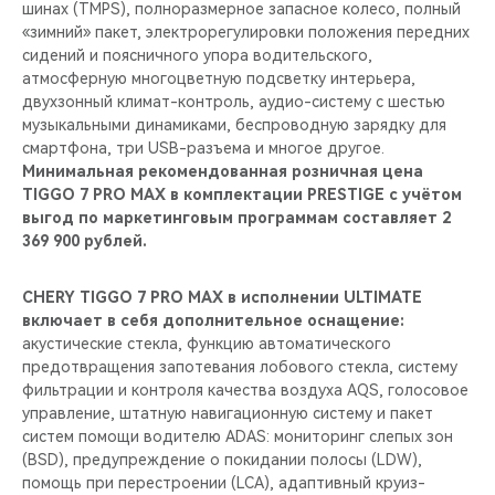
шинах (TMPS), полноразмерное запасное колесо, полный
«зимний» пакет, электрорегулировки положения передних
сидений и поясничного упора водительского,
атмосферную многоцветную подсветку интерьера,
двухзонный климат-контроль, aудио-систему c шестью
музыкальными динамиками, беспроводную зарядку для
смартфона, три USB-разъема и многое другое.
Минимальная рекомендованная розничная цена
TIGGO 7 PRO MAX в комплектации PRESTIGE с учётом
выгод по маркетинговым программам составляет 2
369 900 рублей.
CHERY
TIGGO 7 PRO
MAX
в исполнении ULTIMATE
включает в себя дополнительное оснащение:
акустические стекла, функцию автоматического
предотвращения запотевания лобового стекла, систему
фильтрации и контроля качества воздуха AQS, голосовое
управление, штатную навигационную систему и пакет
систем помощи водителю ADAS: мониторинг слепых зон
(BSD), предупреждение о покидании полосы (LDW),
помощь при перестроении (LCA), адаптивный круиз-