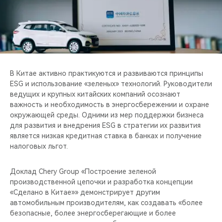
CHERY REMOTE
CHERY И СПОРТ
НАШИ МЕРОПРИЯТИЯ
В Китае активно практикуются и развиваются принципы
ВИДЕООБЗОРЫ
ESG и использование «зеленых» технологий. Руководители
ведущих и крупных китайских компаний осознают
CHERY ДЛЯ ДЕТЕЙ
важность и необходимость в энергосбережении и охране
окружающей среды. Одними из мер поддержки бизнеса
для развития и внедрения ESG в стратегии их развития
является низкая кредитная ставка в банках и получение
налоговых льгот.
Доклад Chery Group «Построение зеленой
производственной цепочки и разработка концепции
«Сделано в Китае»» демонстрирует другим
автомобильным производителям, как создавать «более
безопасные, более энергосберегающие и более