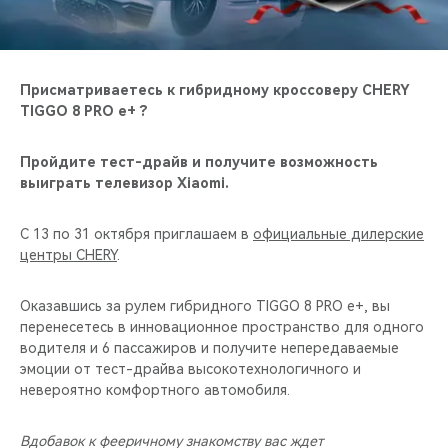
CHERY REMOTE
CHERY И СПОРТ
Присматриваетесь к гибридному кроссоверу CHERY
НАШИ МЕРОПРИЯТИЯ
TIGGO 8 PRO e+ ?
ВИДЕООБЗОРЫ
Пройдите тест-драйв и получите возможность
выиграть телевизор Xiaomi.
CHERY ДЛЯ ДЕТЕЙ
C 13 по 31 октября приглашаем в
официальные дилерские
центры CHERY
.
Оказавшись за рулем гибридного TIGGO 8 PRO e+, вы
перенесетесь в инновационное пространство для одного
водителя и 6 пассажиров и получите непередаваемые
эмоции от тест-драйва высокотехнологичного и
невероятно комфортного автомобиля.
Вдобавок к фееричному знакомству вас ждет