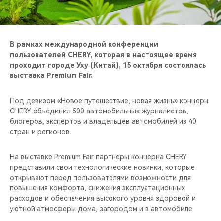
CHERY REMOTE
CHERY И СПОРТ
В рамках международной конференции
НАШИ МЕРОПРИЯТИЯ
пользователей CHERY, которая в настоящее время
проходит городе Уху (Китай), 15 октября состоялась
выставка Premium Fair.
ВИДЕООБЗОРЫ
Под девизом «Новое путешествие, новая жизнь» концерн
CHERY ДЛЯ ДЕТЕЙ
CHERY объединил 500 автомобильных журналистов,
блогеров, экспертов и владельцев автомобилей из 40
стран и регионов.
На выставке Premium Fair партнёры концерна CHERY
представили свои технологические новинки, которые
открывают перед пользователями возможности для
повышения комфорта, снижения эксплуатационных
расходов и обеспечения высокого уровня здоровой и
уютной атмосферы дома, загородом и в автомобиле.