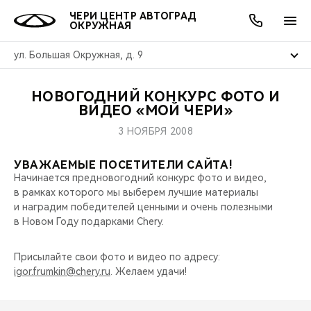
ЧЕРИ ЦЕНТР АВТОГРАД
ОКРУЖНАЯ
ул. Большая Окружная, д. 9
НОВОГОДНИЙ КОНКУРС ФОТО И
ОНЛАЙН СЕРВИСЫ
ПОКУПАТЕЛЯМ
ВЛАДЕЛЬЦАМ
О КОМПАНИИ
МИР CHERY
МОДЕЛИ
АКЦИИ
ВИДЕО «МОЙ ЧЕРИ»
3 НОЯБРЯ 2008
ВЫБОР И ПОКУПКА
СЕРВИС
АКСЕССУАРЫ
ВЫГОДЫ И АКЦИИ
ВЫБОР И ПОКУПКА
О НАС
ВСЕ МОДЕЛИ
УВАЖАЕМЫЕ ПОСЕТИТЕЛИ САЙТА!
КРЕДИТ И СТРАХОВАНИЕ
ЗАПЧАСТИ И АКСЕССУАРЫ
О БРЕНДЕ
КРЕДИТ
МЫ В СОЦСЕТЯХ
Начинается предновогодний конкурс фото и видео,
КРОССОВЕРЫ
в рамках которого мы выберем лучшие материалы
ПОДДЕРЖКА
CHERY В СОЦСЕТЯХ
и наградим победителей ценными и очень полезными
в Новом Году подарками Chery.
СЕДАНЫ
CHERY CONNECT
ЛЮДИ CHERY
Присылайте свои фото и видео по адресу:
НОВИНКИ
igor.frumkin@chery.ru
. Желаем удачи!
БЛАГОТВОРИТЕЛЬНОСТЬ