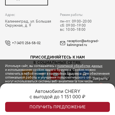
Адрес:
Режим работы:
Калининград, ул. Большая
пн-пт: 09:00-20:00
Окружная, д. 9
сб: 09:00-19:00
вс: 10:00-18:00
reception@avtograd-
+7 (401) 256-58-02
kaliningrad.ru
ПРИСОЕДИНЯЙТЕСЬ К НАМ
В СОЦИАЛЬНЫХ СЕТЯХ:
Используя сайт, вы соглашаетесь с
политикой обработки данных
и использованием cookies вашего браузера. Cookies можно
отключить в любой момент в настройках браузера. Для обеспечения
оптимальной работы и улучшения пользовательского опыта на сайте
Закрыть
могут использоваться системы веб-аналитики (в том числе
СПЕЦПРЕДЛОЖЕНИЯ
Яндекс.Метрика). Продолжая использование сайта, Вы соглашаетесь
с применением указанных технологий и размещением cookie-
Автомобили CHERY

файлов.
с выгодой до 1 151 000 ₽
© 2026 Автоград Калининград
© 2026 ООО «ТЕНЕТ РУС»
ЗАПИСЬ НА ТЕСТ-ДРАЙВ
ПРАВОВАЯ ИНФОРМАЦИЯ
КОНТАКТЫ
КЛИЕНТСКАЯ ПОДДЕРЖКА
ПРИНЯТЬ
ПОЛУЧИТЬ ПРЕДЛОЖЕНИЕ
Сделано в ПЕРКС
РАСЧЕТ КРЕДИТА
ЧЕРИ ЦЕНТР АВТОГРАД ОКРУЖНАЯ
ЧЕРИ ЦЕНТР АВТОГРАД ОКРУЖНАЯ