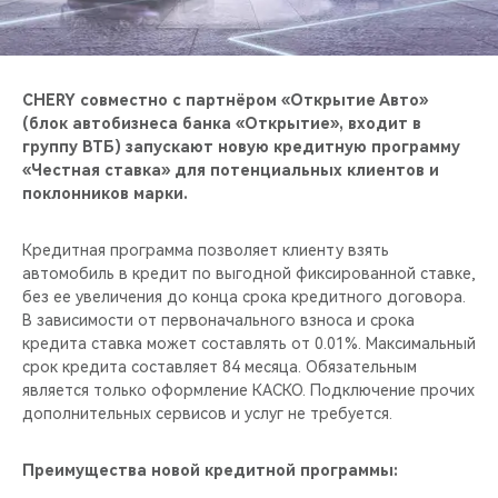
CHERY REMOTE
CHERY И СПОРТ
CHERY совместно c партнёром «Открытие Авто»
НАШИ МЕРОПРИЯТИЯ
(блок автобизнеса банка «Открытие», входит в
группу ВТБ) запускают новую кредитную программу
«Честная ставка» для потенциальных клиентов и
ВИДЕООБЗОРЫ
поклонников марки.
CHERY ДЛЯ ДЕТЕЙ
Кредитная программа позволяет клиенту взять
автомобиль в кредит по выгодной фиксированной ставке,
без ее увеличения до конца срока кредитного договора.
В зависимости от первоначального взноса и срока
кредита ставка может составлять от 0.01%. Максимальный
срок кредита составляет 84 месяца. Обязательным
является только оформление КАСКО. Подключение прочих
дополнительных сервисов и услуг не требуется.
Преимущества новой кредитной программы: