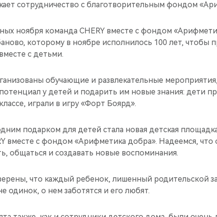
ает сотрудничество с благотворительным фондом «Ари
ных ноября команда CHERY вместе с фондом «Арифмети
аново, которому в ноябре исполнилось 100 лет, чтобы 
вместе с детьми.
рганизованы обучающие и развлекательные мероприятия
потенциал у детей и подарить им новые знания: дети пр
лассе, играли в игру «Форт Боярд».
дним подарком для детей стала новая детская площадк
 вместе с фондом «Арифметика добра». Надеемся, что 
ть, общаться и создавать новые воспоминания.
верены, что каждый ребенок, лишенный родительской з
не одинок, о нем заботятся и его любят.
ята также, как и сотрудники детского дома, были очень