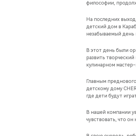
философии, продолж
На последних выход
детский дом в Караб
незабываемый день 
В этот день были о
развить творческий 
кулинарном мастер-к
Главным преднового
детскому дому CHERY
где дети будут игра
В нашей компании у
чувствовать, что он 
В свою очередь, реб