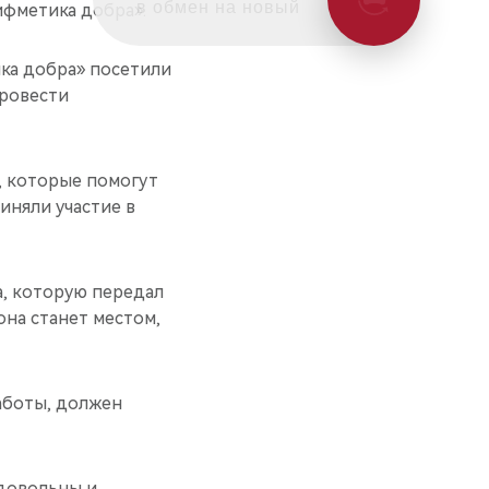
в обмен на новый
фметика добра».
ка добра» посетили
провести
, которые помогут
иняли участие в
а, которую передал
она станет местом,
аботы, должен
 довольны и