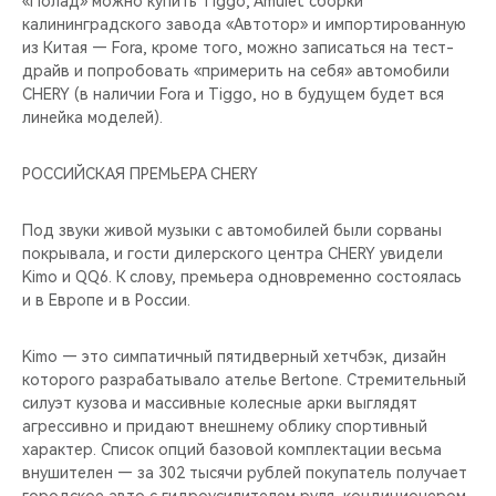
«Полад» можно купить Tiggo, Amulet сборки
калининградского завода «Автотор» и импортированную
из Китая — Fora, кроме того, можно записаться на тест-
драйв и попробовать «примерить на себя» автомобили
CHERY (в наличии Fora и Tiggo, но в будущем будет вся
линейка моделей).
РОССИЙСКАЯ ПРЕМЬЕРА CHERY
Под звуки живой музыки с автомобилей были сорваны
покрывала, и гости дилерского центра CHERY увидели
Kimo и QQ6. К слову, премьера одновременно состоялась
и в Европе и в России.
Kimo — это симпатичный пятидверный хетчбэк, дизайн
которого разрабатывало ателье Bertone. Стремительный
силуэт кузова и массивные колесные арки выглядят
агрессивно и придают внешнему облику спортивный
характер. Список опций базовой комплектации весьма
внушителен — за 302 тысячи рублей покупатель получает