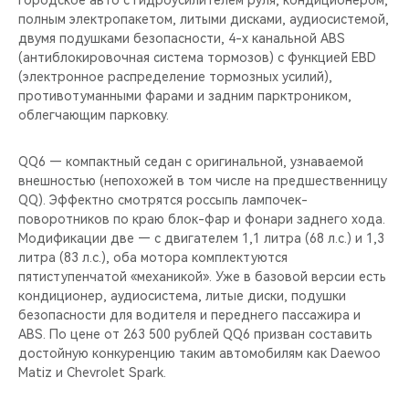
городское авто с гидроусилителем руля, кондиционером,
полным электропакетом, литыми дисками, аудиосистемой,
двумя подушками безопасности, 4-х канальной ABS
(антиблокировочная система тормозов) с функцией EBD
(электронное распределение тормозных усилий),
противотуманными фарами и задним парктроником,
облегчающим парковку.
QQ6 — компактный седан с оригинальной, узнаваемой
внешностью (непохожей в том числе на предшественницу
QQ). Эффектно смотрятся россыпь лампочек-
поворотников по краю блок-фар и фонари заднего хода.
Модификации две — с двигателем 1,1 литра (68 л.с.) и 1,3
литра (83 л.с.), оба мотора комплектуются
пятиступенчатой «механикой». Уже в базовой версии есть
кондиционер, аудиосистема, литые диски, подушки
безопасности для водителя и переднего пассажира и
ABS. По цене от 263 500 рублей QQ6 призван составить
достойную конкуренцию таким автомобилям как Daewoo
Matiz и Chevrolet Spark.