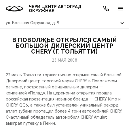
ЧЕРИ ЦЕНТР АВТОГРАД
ОКРУЖНАЯ
ул. Большая Окружная, д. 9
В ПОВОЛЖЬЕ ОТКРЫЛСЯ САМЫЙ
ОНЛАЙН СЕРВИСЫ
ПОКУПАТЕЛЯМ
ВЛАДЕЛЬЦАМ
О КОМПАНИИ
МИР CHERY
МОДЕЛИ
АКЦИИ
БОЛЬШОЙ ДИЛЕРСКИЙ ЦЕНТР
CHERY (Г. ТОЛЬЯТТИ)
ВЫБОР И ПОКУПКА
СЕРВИС
АКСЕССУАРЫ
ВЫГОДЫ И АКЦИИ
ВЫБОР И ПОКУПКА
О НАС
ВСЕ МОДЕЛИ
23 МАЯ 2008
КРЕДИТ И СТРАХОВАНИЕ
ЗАПЧАСТИ И АКСЕССУАРЫ
О БРЕНДЕ
КРЕДИТ
МЫ В СОЦСЕТЯХ
22 мая в Тольятти торжественно открыли самый большой
КРОССОВЕРЫ
Дилерский центр торговой марки CHERY в Поволжском
ПОДДЕРЖКА
CHERY В СОЦСЕТЯХ
регионе, построенный официальным дилером —
СЕДАНЫ
компанией «Полад». На церемонии открытия прошла
российская презентация новинок бренда — CHERY Kimo и
CHERY CONNECT
ЛЮДИ CHERY
CHERY QQ6, а также был установлен уникальный рекорд:
НОВИНКИ
атлет зубами протащил более 4 тонн автомобилей CHERY.
БЛАГОТВОРИТЕЛЬНОСТЬ
Счастливый обладатель автомобиля CHERY Amulet
выиграл путевку в Пекин.