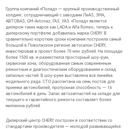
CHERY REMOTE
Группа компаний «Полад» — крупный производственный
холдинг, сотрудничающий с заводами ЛиАЗ, ЗМА,
CHERY И СПОРТ
АВТОВАЗ, GM-Avtovaz, ГАЗ, УАЗ. «Полад» является
дилером таких марок как LADA и Alfa Romeo, теперь к
НАШИ МЕРОПРИЯТИЯ
дилерскому портфелю добавилась марка CHERY. В
сравнительно короткие сроки компания построила самый
ВИДЕООБЗОРЫ
большой в Поволжском регионе автосалон CHERY,
инвестировав в проект более 70 млн. рублей. На площади
более 1500 кв. м разместился просторный шоу-рум,
CHERY ДЛЯ ДЕТЕЙ
сервисная зона, оборудованная самым современным
ремонтным и диагностическим оборудованием и склад
запасных частей. В шоу-руме выставлена вся линейка
модельного ряда. СТО рассчитана на семь постов для
приемки автомобилей, пропускная способность — 16
автомобилей в день. Запас автозапчастей на складе для
текущего и гарантийного ремонта составляет более
миллиона рублей.
Дилерский центр CHERY построен в соответствии со
стандартами производителя — молодой развивающейся