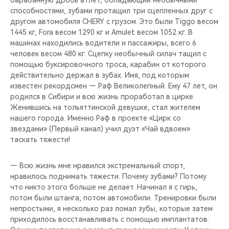
барабанную дробь атлет, обладающий необычными
способностями, зубами протащил три сцепленных друг с
другом автомобиля CHERY с грузом. Это были Tiggo весом
1445 кг, Fora весом 1290 кг и Amulet весом 1052 кг. В
машинах находились водители и пассажиры, всего 6
человек весом 480 кг. Сцепку необычный силач тащил с
помощью буксировочного троса, карабин от которого
действительно держал в зубах. Имя, под которым
известен рекордсмен — Раф Великолепный. Ему 47 лет, он
родился в Сибири и всю жизнь проработал в цирке.
Женившись на тольяттинской девушке, стал жителем
нашего города. Именно Раф в проекте «Цирк со
звездами» (Первый канал) учил дуэт «Чай вдвоем»
таскать тяжести!
— Всю жизнь мне нравился экстремальный спорт,
нравилось поднимать тяжести. Почему зубами? Потому
что никто этого больше не делает. Начинал я с гирь,
потом были штанга, потом автомобили. Тренировки были
непростыми, я несколько раз ломал зубы, которые затем
приходилось восстанавливать с помощью имплантатов.