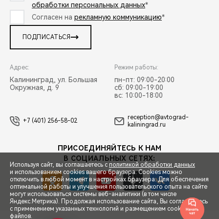
обработки персональных данных
*
Согласен на
рекламную коммуникацию
*
ПОДПИСАТЬСЯ
Адрес:
Режим работы:
Калининград, ул. Большая
пн-пт: 09:00-20:00
Окружная, д. 9
сб: 09:00-19:00
вс: 10:00-18:00
reception@avtograd-
+7 (401) 256-58-02
kaliningrad.ru
ПРИСОЕДИНЯЙТЕСЬ К НАМ
В СОЦИАЛЬНЫХ СЕТЯХ:
Используя сайт, вы соглашаетесь с
политикой обработки данных
и использованием cookies вашего браузера. Cookies можно
отключить в любой момент в настройках браузера. Для обеспечения
оптимальной работы и улучшения пользовательского опыта на сайте
могут использоваться системы веб-аналитики (в том числе
СПЕЦПРЕДЛОЖЕНИЯ
Яндекс.Метрика). Продолжая использование сайта, Вы соглашаетесь
с применением указанных технологий и размещением cookie-
файлов.