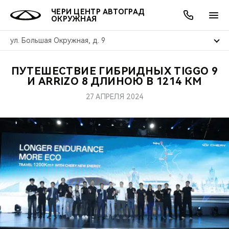
ЧЕРИ ЦЕНТР АВТОГРАД
ОКРУЖНАЯ
ул. Большая Окружная, д. 9
ПУТЕШЕСТВИЕ ГИБРИДНЫХ TIGGO 9
ОНЛАЙН СЕРВИСЫ
ПОКУПАТЕЛЯМ
ВЛАДЕЛЬЦАМ
О КОМПАНИИ
МИР CHERY
МОДЕЛИ
АКЦИИ
И ARRIZO 8 ДЛИНОЮ В 1214 КМ
27 АПРЕЛЯ 2024
ВЫБОР И ПОКУПКА
СЕРВИС
АКСЕССУАРЫ
ВЫГОДЫ И АКЦИИ
ВЫБОР И ПОКУПКА
О НАС
ВСЕ МОДЕЛИ
КРЕДИТ И СТРАХОВАНИЕ
ЗАПЧАСТИ И АКСЕССУАРЫ
О БРЕНДЕ
КРЕДИТ
МЫ В СОЦСЕТЯХ
КРОССОВЕРЫ
ПОДДЕРЖКА
CHERY В СОЦСЕТЯХ
СЕДАНЫ
CHERY CONNECT
ЛЮДИ CHERY
НОВИНКИ
БЛАГОТВОРИТЕЛЬНОСТЬ