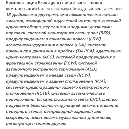
Комплектация Prestige отличается от новой
комплектации
более широким оборудованием, а именно:
18-дюймовыми двухцветными алюминиевыми литыми
дисками, атмосферной подсветкой интерьера, системой
кругового обзора, передними и задними датчиками
парковки, системой мониторинга слепых зон (BSD),
предупреждением о покидании полосы (LDW),
ассистентом удержания в полосе (LKA), системой
помощи при движении в пробках (TJA/ICA), адаптивным
круиз-контролем (ACC), системой предупреждения о
фронтальном столкновении (FCW), системой
автономного экстренного торможения (AEB),
предупреждением о наезде сзади (RCW),
предупреждением о заднем столкновении (RTA),
системой предотвращения заднего перекрестного
столкновения (RCTB), системой автоматического
переключения ближнего/дальнего света (IHC), шестью
подушками безопасности, функцией авто-отпотевания
переднего стекла, беспроводной зарядкой для
смартфона, имеет восемь музыкальных динамиков,
регистратор и многое другое.