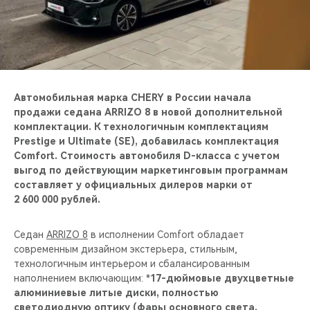
CHERY REMOTE
CHERY И СПОРТ
НАШИ МЕРОПРИЯТИЯ
Автомобильная марка CHERY в России начала
ВИДЕООБЗОРЫ
продажи седана ARRIZO 8 в новой дополнительной
комплектации. К технологичным комплектациям
Prestige и Ultimate (SE), добавилась комплектация
CHERY ДЛЯ ДЕТЕЙ
Comfort. Стоимость автомобиля D-класса с учетом
выгод по действующим маркетинговым программам
составляет у официальных дилеров марки от
2 600 000 рублей.
Седан
ARRIZO 8
в исполнении Comfort обладает
современным дизайном экстерьера, стильным,
технологичным интерьером и сбалансированным
наполнением включающим: *
17-дюймовые двухцветные
алюминиевые литые диски, полностью
светодиодную оптику (фары основного света,