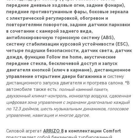
передние дневные ходовые огни, задние фонари),
передние противотуманные фары, боковые зеркала
с электрической регулировкой, обогревом и
повторителями поворотов, задние датчики парковки
в сочетании с камерой заднего вида,
антиблокировочную тормозную систему (ABS),
систему стабилизации курсовой устойчивости (ESС),
четыре подушки безопасности, датчик света, датчик
дождя, функцию Follow me home, акустические
передние стекла, бесключевой доступ и запуск
двигателя кнопкой (ключ в кармане), дистанционное
управление открытием двери багажника и
систему
дистанционного запуска двигателя и прогрева салона. *В
автомобиле также есть:
полный «зимний пакет»,
двухзонный климат-контроль, ионизатор воздуха, сдвоенная
цифровая зона управления с экранами диагональю каждый
по 12.3 дюймов, шесть музыкальным динамиков, голосовое
управление, навигация и многое другое.
Силовой агрегат
ARRIZO 8
в комплектации Comfort
представляет собой бензиновый турбированный