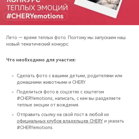
CHERY REMOTE
CHERY И СПОРТ
НАШИ МЕРОПРИЯТИЯ
Лето — время теплых фото. Поэтому мы запускаем наш
новый тематический конкурс:
ВИДЕООБЗОРЫ
Что необходимо для участия:
CHERY ДЛЯ ДЕТЕЙ
Сделать фото с вашими детьми, родителями или
домашними животными и CHERY.
Поделиться фото в соцсетях с хэштегом
#CHERYemotions, написать, с кем вы разделяете
теплые эмоции от вождения.
Отправить ссылку на свой пост в любой из
официальных клубов владельцев CHERY
и указать
#CHERYemotions.