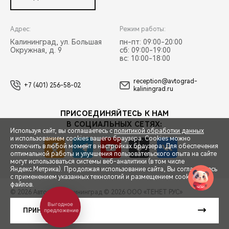
Адрес:
Режим работы:
Калининград, ул. Большая
пн-пт: 09:00-20:00
Окружная, д. 9
сб: 09:00-19:00
вс: 10:00-18:00
reception@avtograd-
+7 (401) 256-58-02
kaliningrad.ru
ПРИСОЕДИНЯЙТЕСЬ К НАМ
В СОЦИАЛЬНЫХ СЕТЯХ:
Используя сайт, вы соглашаетесь с
политикой обработки данных
и использованием cookies вашего браузера. Cookies можно
отключить в любой момент в настройках браузера. Для обеспечения
оптимальной работы и улучшения пользовательского опыта на сайте
могут использоваться системы веб-аналитики (в том числе
СПЕЦПРЕДЛОЖЕНИЯ
Яндекс.Метрика). Продолжая использование сайта, Вы соглашаетесь
с применением указанных технологий и размещением cookie-
файлов.
© 2026 Автоград Калининград
© 2026 ООО «ТЕНЕТ РУС»
ЗАПИСЬ НА ТЕСТ-ДРАЙВ
Выгодное
ПРАВОВАЯ ИНФОРМАЦИЯ
КОНТАКТЫ
КЛИЕНТСКАЯ ПОДДЕРЖКА
ПРИНЯТЬ
предложение
Сделано в ПЕРКС
РАСЧЕТ КРЕДИТА