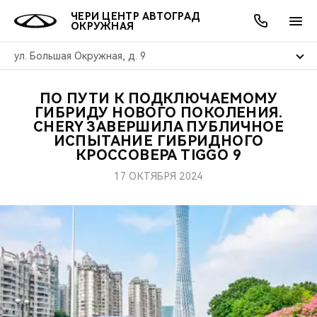
ЧЕРИ ЦЕНТР АВТОГРАД
ОКРУЖНАЯ
ул. Большая Окружная, д. 9
ПО ПУТИ К ПОДКЛЮЧАЕМОМУ
ОНЛАЙН СЕРВИСЫ
ПОКУПАТЕЛЯМ
ВЛАДЕЛЬЦАМ
О КОМПАНИИ
МИР CHERY
МОДЕЛИ
АКЦИИ
ГИБРИДУ НОВОГО ПОКОЛЕНИЯ.
CHERY ЗАВЕРШИЛА ПУБЛИЧНОЕ
ИСПЫТАНИЕ ГИБРИДНОГО
ВЫБОР И ПОКУПКА
СЕРВИС
АКСЕССУАРЫ
ВЫГОДЫ И АКЦИИ
ВЫБОР И ПОКУПКА
О НАС
ВСЕ МОДЕЛИ
КРОССОВЕРА TIGGO 9
КРЕДИТ И СТРАХОВАНИЕ
ЗАПЧАСТИ И АКСЕССУАРЫ
О БРЕНДЕ
КРЕДИТ
МЫ В СОЦСЕТЯХ
17 ОКТЯБРЯ 2024
КРОССОВЕРЫ
ПОДДЕРЖКА
CHERY В СОЦСЕТЯХ
СЕДАНЫ
CHERY CONNECT
ЛЮДИ CHERY
НОВИНКИ
БЛАГОТВОРИТЕЛЬНОСТЬ