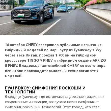
CHERY REMOTE
CHERY И СПОРТ
НАШИ МЕРОПРИЯТИЯ
ВИДЕООБЗОРЫ
16 октября CHERY завершила публичные испытания
гибридный моделей по маршруту из Гуанчжоу в Уху
CHERY ДЛЯ ДЕТЕЙ
через весь Китай, проехав 1 700 км на гибридном
кроссовере
TIGGO 9 PHEV и гибридном седане ARRIZO
8 PHEV. Владельцы автомобилей CHERY со всего мира
испытали производительность и технологии этих
моделей.
ГУАНЧЖОУ: СИМФОНИЯ РОСКОШИ И
ТЕХНОЛОГИЙ
В сердце Гуанчжоу, где встречаются древние традиции и
современные инновации, зазвучала новая симфония —
симфония роскоши и технологий. Этот город, что стал