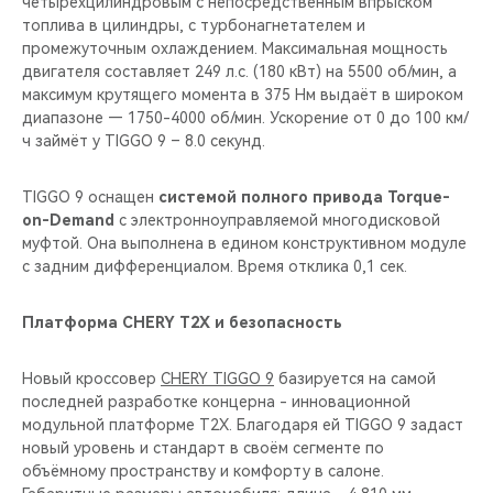
четырехцилиндровым с непосредственным впрыском
топлива в цилиндры, с турбонагнетателем и
промежуточным охлаждением. Максимальная мощность
двигателя составляет 249 л.с. (180 кВт) на 5500 об/мин, а
максимум крутящего момента в 375 Нм выдаёт в широком
диапазоне — 1750-4000 об/мин. Ускорение от 0 до 100 км/
ч займёт у TIGGO 9 – 8.0 секунд.
TIGGO 9 оснащен
системой полного привода Torque-
on-Demand
с электронноуправляемой многодисковой
муфтой. Она выполнена в едином конструктивном модуле
с задним дифференциалом. Время отклика 0,1 сек.
Платформа CHERY T2X и безопасность
Новый кроссовер
CHERY TIGGO 9
базируется на самой
последней разработке концерна - инновационной
модульной платформе T2X. Благодаря ей TIGGO 9 задаcт
новый уровень и стандарт в своём сегменте по
объёмному пространству и комфорту в салоне.