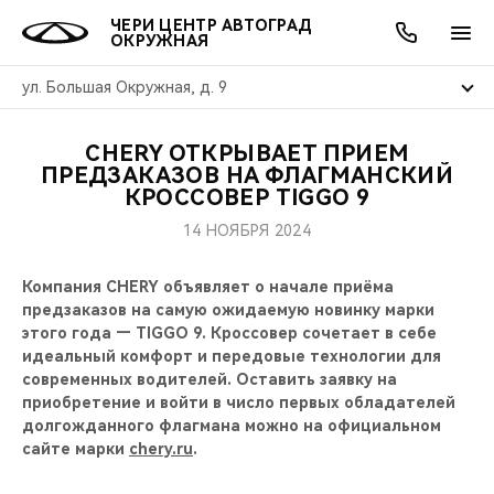
ЧЕРИ ЦЕНТР АВТОГРАД
ОКРУЖНАЯ
ул. Большая Окружная, д. 9
CHERY ОТКРЫВАЕТ ПРИЕМ
ОНЛАЙН СЕРВИСЫ
ПОКУПАТЕЛЯМ
ВЛАДЕЛЬЦАМ
О КОМПАНИИ
МИР CHERY
МОДЕЛИ
АКЦИИ
ПРЕДЗАКАЗОВ НА ФЛАГМАНСКИЙ
КРОССОВЕР TIGGO 9
ВЫБОР И ПОКУПКА
СЕРВИС
АКСЕССУАРЫ
ВЫГОДЫ И АКЦИИ
ВЫБОР И ПОКУПКА
О НАС
ВСЕ МОДЕЛИ
14 НОЯБРЯ 2024
КРЕДИТ И СТРАХОВАНИЕ
ЗАПЧАСТИ И АКСЕССУАРЫ
О БРЕНДЕ
КРЕДИТ
МЫ В СОЦСЕТЯХ
Компания CHERY объявляет о начале приёма
КРОССОВЕРЫ
предзаказов на самую ожидаемую новинку марки
ПОДДЕРЖКА
CHERY В СОЦСЕТЯХ
этого года — TIGGO 9. Кроссовер сочетает в себе
СЕДАНЫ
идеальный комфорт и передовые технологии для
современных водителей. Оставить заявку на
CHERY CONNECT
ЛЮДИ CHERY
приобретение и войти в число первых обладателей
НОВИНКИ
долгожданного флагмана можно на официальном
БЛАГОТВОРИТЕЛЬНОСТЬ
сайте марки
chery.ru
.