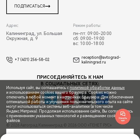
ПОДПИСАТЬСЯ
Адрес:
Режим работы:
Калининград, ул. Большая
пн-пт: 09:00-20:00
Окружная, д. 9
сб: 09:00-19:00
вс: 10:00-18:00
reception@avtograd-
+7 (401) 256-58-02
kaliningrad.ru
ПРИСОЕДИНЯЙТЕСЬ К НАМ
В СОЦИАЛЬНЫХ СЕТЯХ:
Используя сайт, вы соглашаетесь с
политикой обработки данных
и использованием cookies вашего браузера. Cookies можно
отключить в любой момент в настройках браузера. Для обеспечения
оптимальной работы и улучшения пользовательского опыта на сайте
Закрыть
могут использоваться системы веб-аналитики (в том числе
СПЕЦПРЕДЛОЖЕНИЯ
Яндекс.Метрика). Продолжая использование сайта, Вы соглашаетесь
с применением указанных технологий и размещением cookie-
Автомобили CHERY

файлов.
с выгодой до 1 151 000 ₽
© 2026 Автоград Калининград
© 2026 ООО «ТЕНЕТ РУС»
ЗАПИСЬ НА ТЕСТ-ДРАЙВ
ПРАВОВАЯ ИНФОРМАЦИЯ
КОНТАКТЫ
КЛИЕНТСКАЯ ПОДДЕРЖКА
ПРИНЯТЬ
ПОЛУЧИТЬ ПРЕДЛОЖЕНИЕ
Сделано в ПЕРКС