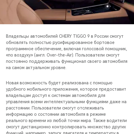
CHERY REMOTE
CHERY И СПОРТ
НАШИ МЕРОПРИЯТИЯ
Владельцы автомобилей CHERY TIGGO 9 в России смогут
обновлять полностью русифицированное бортовое
ВИДЕООБЗОРЫ
программное обеспечение, включая голосовой помощник,
«по воздуху» (англ. Over-the-Air). Пользователи смогут
постоянно поддерживать функционал своего автомобиля
CHERY ДЛЯ ДЕТЕЙ
на самом актуальном уровне.
Новая возможность будет реализована с помощью
удобного мобильного приложения, которое предоставит
владельцам доступ к системам автомобиля для
управления всеми интеллектуальными функциями даже на
расстоянии. Пользователи смогут отслеживать
информацию о состоянии автомобиля в режиме
реального времени из любой точки мира. Также водители
смогут дистанционно контролировать множество других
функций, например, запуск двигателя и температуру в