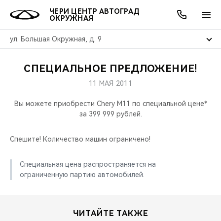
ЧЕРИ ЦЕНТР АВТОГРАД
ОКРУЖНАЯ
ул. Большая Окружная, д. 9
СПЕЦИАЛЬНОЕ ПРЕДЛОЖЕНИЕ!
ОНЛАЙН СЕРВИСЫ
ПОКУПАТЕЛЯМ
ВЛАДЕЛЬЦАМ
О КОМПАНИИ
МИР CHERY
МОДЕЛИ
АКЦИИ
11 МАЯ 2011
ВЫБОР И ПОКУПКА
СЕРВИС
АКСЕССУАРЫ
ВЫГОДЫ И АКЦИИ
ВЫБОР И ПОКУПКА
О НАС
ВСЕ МОДЕЛИ
Вы можете приобрести Chery M11 по специальной цене*
за 399 999 рублей.
КРЕДИТ И СТРАХОВАНИЕ
ЗАПЧАСТИ И АКСЕССУАРЫ
О БРЕНДЕ
КРЕДИТ
МЫ В СОЦСЕТЯХ
КРОССОВЕРЫ
Спешите! Количество машин ограничено!
ПОДДЕРЖКА
CHERY В СОЦСЕТЯХ
СЕДАНЫ
Специальная цена распространяется на
CHERY CONNECT
ЛЮДИ CHERY
ограниченную партию автомобилей.
НОВИНКИ
БЛАГОТВОРИТЕЛЬНОСТЬ
ЧИТАЙТЕ ТАКЖЕ