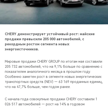
CHERY REMOTE
CHERY И СПОРТ
НАШИ МЕРОПРИЯТИЯ
CHERY демонстрирует устойчивый рост: майские
ВИДЕООБЗОРЫ
продажи превысили 205 000 автомобилей, с
рекордным ростом сегмента новых
энергоисточников.
CHERY ДЛЯ ДЕТЕЙ
Мировые продажи CHERY GROUP по итогам мая составили
205 732 автомобилей, что на 9,1% больше по сравнению с
показателем аналогичного месяца в прошлом году.
Особенно заметен рост в сегменте новых энергетических
транспортных средств (NEV) — 63 169 проданных единиц,
что на 47,7% больше, чем годом ранее.
С начала года совокупные продажи CHERY составили 1
026 517 автомобилей — рост на 14% в годовом