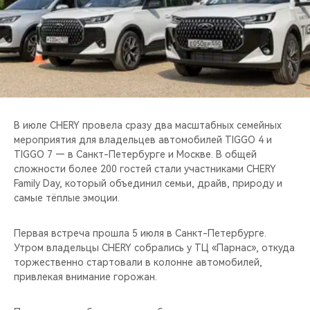
CHERY REMOTE
CHERY И СПОРТ
НАШИ МЕРОПРИЯТИЯ
ВИДЕООБЗОРЫ
В июле CHERY провела сразу два масштабных семейных
мероприятия для владельцев автомобилей TIGGO 4 и
CHERY ДЛЯ ДЕТЕЙ
TIGGO 7 — в Санкт-Петербурге и Москве. В общей
сложности более 200 гостей стали участниками CHERY
Family Day, который объединил семьи, драйв, природу и
самые тёплые эмоции.
Первая встреча прошла 5 июля в Санкт-Петербурге.
Утром владельцы CHERY собрались у ТЦ «Парнас», откуда
торжественно стартовали в колонне автомобилей,
привлекая внимание горожан.