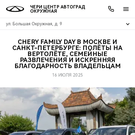
ЧЕРИ ЦЕНТР АВТОГРАД
ОКРУЖНАЯ
ул. Большая Окружная, д. 9
CHERY FAMILY DAY В МОСКВЕ И
ОНЛАЙН СЕРВИСЫ
ПОКУПАТЕЛЯМ
ВЛАДЕЛЬЦАМ
О КОМПАНИИ
МИР CHERY
МОДЕЛИ
АКЦИИ
САНКТ-ПЕТЕРБУРГЕ: ПОЛЁТЫ НА
ВЕРТОЛЁТЕ, СЕМЕЙНЫЕ
РАЗВЛЕЧЕНИЯ И ИСКРЕННЯЯ
ВЫБОР И ПОКУПКА
СЕРВИС
АКСЕССУАРЫ
ВЫГОДЫ И АКЦИИ
ВЫБОР И ПОКУПКА
О НАС
ВСЕ МОДЕЛИ
БЛАГОДАРНОСТЬ ВЛАДЕЛЬЦАМ
КРЕДИТ И СТРАХОВАНИЕ
ЗАПЧАСТИ И АКСЕССУАРЫ
О БРЕНДЕ
КРЕДИТ
МЫ В СОЦСЕТЯХ
16 ИЮЛЯ 2025
КРОССОВЕРЫ
ПОДДЕРЖКА
CHERY В СОЦСЕТЯХ
СЕДАНЫ
CHERY CONNECT
ЛЮДИ CHERY
НОВИНКИ
БЛАГОТВОРИТЕЛЬНОСТЬ